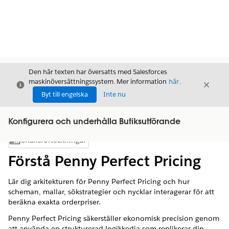
Den här texten har översatts med Salesforces
maskinöversättningssystem. Mer information
här
.
Stäng
Stäng
Stäng
Byt till engelska
Inte nu
Konfigurera och underhålla Butiksutförande
Innehållsförteckningar
Visa innehållsförteckning
Förstå Penny Perfect Pricing
Lär dig arkitekturen för Penny Perfect Pricing och hur
scheman, mallar, sökstrategier och nycklar interagerar för att
beräkna exakta orderpriser.
Penny Perfect Pricing säkerställer ekonomisk precision genom
att använda en strukturerad logikkedja som replikerar din