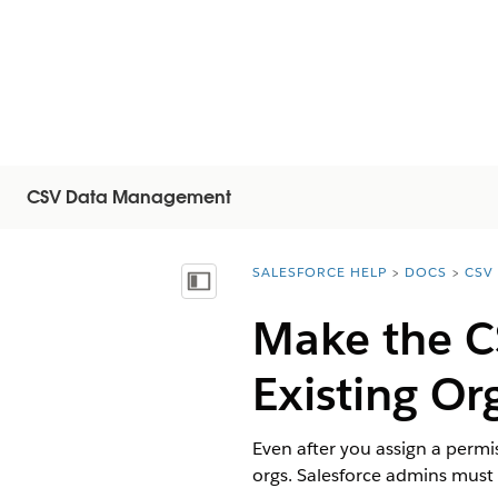
CSV Data Management
SALESFORCE HELP
DOCS
CSV
You are here:
Mostrar índice de materias
Make the CS
Existing Or
Even after you assign a permis
orgs. Salesforce admins must m