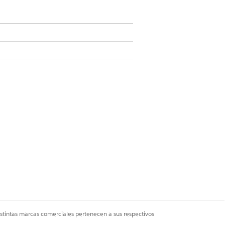
ile
.
istintas marcas comerciales pertenecen a sus respectivos
Sí
No