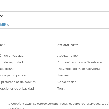
ce
ility
.
USER PERMISSIONS NEEDED
ion visible:
Salesforce Administrator prof
RCE
COMMUNITY
d box, enter
, and then, under Users, select
Profiles
.
Profiles
ón de privacidad
AppExchange
which you want to make the CSV file import option visible.
ón de seguridad
Administradores de Salesforce
t
.
nes de uso
Desarrolladores de Salesforce
r
.
CSV File Import
pdown list, select
Default On
.
es de participación
Trailhead
 preferencias de cookies
Capacitación
he CSV File Import tab, check if the tab is visible in your org
 opciones de privacidad
Trust
PROBLEMA?
© Copyright 2026, Salesforce.com Inc. Todos los derechos reservados. Las d
propietarios.