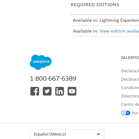
REQUIRED EDITIONS
Available in: Lightning Experien
Available in:
View edition availab
To make the CSV File Import opt
SALESFO
From Setup, in the Quick Fin
Declaraci
Click the desired profile for 
1-800-667-6389
Declaraci
On the Profiles page, click
Edi
Condicio
Under Tab Settings, search fo
From the CSV File Import dro
Directric
Centro de
After you change settings for t
Sus
¿RESOLVIÓ ESTE ARTÍCULO SU 
Select Org
Español (México)