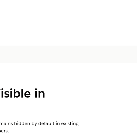
sible in
ains hidden by default in existing
ers.