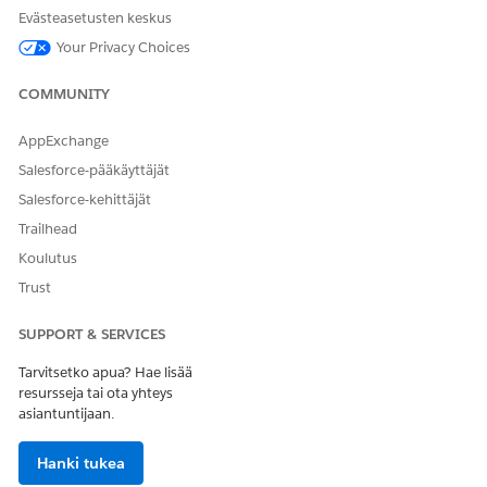
Evästeasetusten keskus
Your Privacy Choices
To change the engagement status of a prospect, click
next to the prospect's name.
COMMUNITY
Click
Change Status
.
Select a status in the pop-up window.
AppExchange
Save your changes.
Salesforce-pääkäyttäjät
The prospect's record automatically moves to the section
Salesforce-kehittäjät
associated with the selected status.
Trailhead
Koulutus
Trust
RATKAISIKO TÄMÄ ARTIKKELI ONGELMASI?
Anna palautetta, jotta voimme kehittyä!
SUPPORT & SERVICES
Kyllä
Ei
Tarvitsetko apua? Hae lisää
resursseja tai ota yhteys
asiantuntijaan.
Hanki tukea