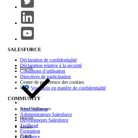
Ajouter
Gamme de produits
Impact des fonctionnalités
SALESFORCE
Déclaration de confidentialité
Déclaration relative à la sécurité
English
Conditions d’utilisation
Directives de participation
Centre de préférence des cookies
Vos choix en matière de confidentialité
Edition
COMMUNITY
AppExchange
Select Org
Français
Administrateurs Salesforce
Deutsch
Développeurs Salesforce
Trailhead
Italiano
Expérience
Formation
Confiance
日本語