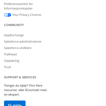
Preferansesenter for
HANDLING
HVOR DU KAN FINNE UT
informasjonskapsler
MER
Your Privacy Choices
Bli kjent med
Samlinger-datamodell
samlingsdatamodellen og
Viktige konsepter
COMMUNITY
lære om viktige konsepter
Konfigurere samlinger og
Versjoner og tillatelser
AppExchange
gjenoppretting i
for samlinger
Salesforce-administratorer
organisasjonen
Tildele objekttillatelser
for samlinger
Salesforce-utviklere
Konfigurere
Trailhead
Handlingsstarter-
distribusjon for
Opplæring
samlinger
Trust
Aktiver tidslinje for
samlinger
Vise konto- og
SUPPORT & SERVICES
kontaktdetaljer på en
samlingsplanside
Trenger du hjelp? Finn flere
Angi feltnivåsikkerhet for
ressurser, eller få kontakt med
sakskilde
en ekspert.
Legge til relaterte saker i
innsamlingsplanen
Få støtte