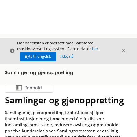
Denne teksten er oversatt med Salesforce
maskinoversettingssystem. Flere detaljer
her
.
Avslutt
Avslut
Avslutt
Bytt til engelsk
Ikke nå
Samlinger og gjenoppretting
Innhold
Vis innholdsfortegnelse
Samlinger og gjenoppretting
Samlinger og gjenoppretting i Salesforce hjelper
finansinstitusjoner og firmaer med å effektivisere
innsamlingsprosessene, redusere avvik og opprettholde
positive kunderelasjoner. Samlingsprosessen er et viktig