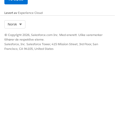
Importere samlingsdata fra
Importere samlingsdata fra
Levert av
CSV-filer til Samlingsplan og
Experience Cloud
CSV-filer
relaterte objekter
Select Org
Norsk
Opprett samlingsplaner,
Sammensatt graf
samlingsplanelementer,
© Copyright 2026, Salesforce.com Inc. Med enerett. Ulike varemerker
kontakter og andre relaterte
tilhører de respektive eierne.
objektposter samtidig, via
Salesforce, Inc. Salesforce Tower, 415 Mission Street, 3rd Floor, San
én enkelt API-forespørsel for
Francisco, CA 94105, United States
sammensatt graf
Utforske samlinger og gjenopprettingsfunksjoner
Oppdag Samlinger- og gjenvinning-funksjonene som er
utformet for å effektivisere gjeldsgodkjenningsprosessen.
Hjelp innsamlingsspesialister med å arbeide mer effektivt, noe
som fører til raskere betalinger og forbedret kontantflyt.