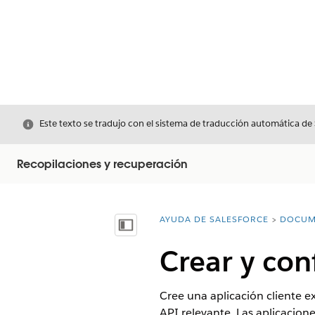
Cerrar
Este texto se tradujo con el sistema de traducción automática de
Recopilaciones y recuperación
AYUDA DE SALESFORCE
DOCUM
Usted está aquí:
Mostrar índice de materias
Crear y con
Cree una aplicación cliente e
API relevante. Las aplicacion