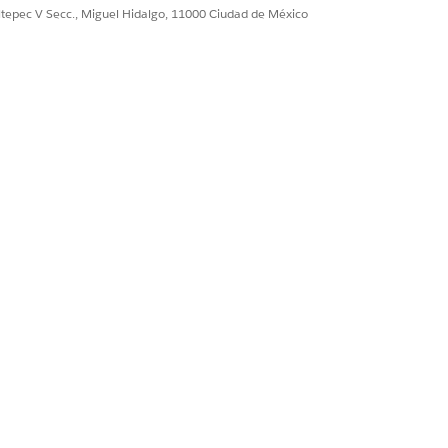
ultepec V Secc., Miguel Hidalgo, 11000 Ciudad de México
Sí
No