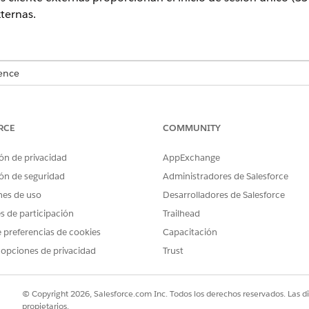
ternas.
ence
lidad de productos y ediciones.
RCE
COMMUNITY
PERMISOS DE USUARIO NECESARIOS
xternas locales:
Crear, modificar y eliminar a
ón de privacidad
AppExchange
ón de seguridad
Administradores de Salesforce
xterna
local e ingrese estos valores para los parámetros.
nes de uso
Desarrolladores de Salesforce
 básica, seleccione
Local
como estado de distribución.
ione
OAuth
.
es de participación
Trailhead
e una URL de devolución de llamada. Proporcione el extremo de API
 preferencias de cookies
Capacitación
 opciones de privacidad
Trust
uscapital.com/services/data/v64.0/connect/compliance/pro
ros basándose en sus requisitos de negocio y guarde sus cambios.
© Copyright 2026, Salesforce.com Inc. Todos los derechos reservados. Las d
propietarios.