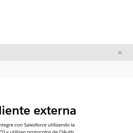
Cerrar
Cerrar
liente externa
tegre con Salesforce utilizando la
SO) y utilizan protocolos de OAuth