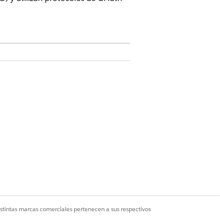
plicaciones cliente externas
 de la aplicación de cumplimiento.
cedure/CollectionsAndRecovery
istintas marcas comerciales pertenecen a sus respectivos