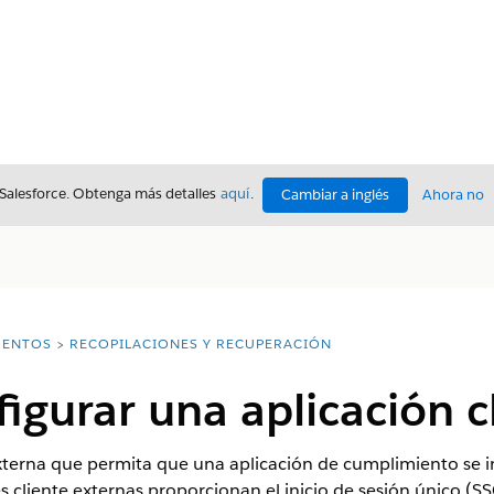
 Salesforce. Obtenga más detalles
aquí
.
Cambiar a inglés
Ahora no
ENTOS
RECOPILACIONES Y RECUPERACIÓN
figurar una aplicación c
xterna que permita que una aplicación de cumplimiento se in
es cliente externas proporcionan el inicio de sesión único (S