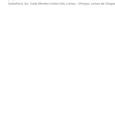
Salesforce, Inc. Calle Montes Urales 424, Lomas - Virreyes, Lomas de Chap
PROBLEMA?
ejorar!