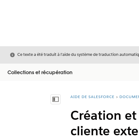
Fermer
Ce texte a été traduit à l’aide du système de traduction automatiq
Collections et récupération
AIDE DE SALESFORCE
DOCUME
Vous êtes ici :
Afficher la table des matières
Création et
cliente ext