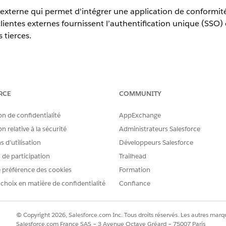
externe qui permet d'intégrer une application de conformité 
lientes externes fournissent l’authentification unique (SSO)
 tierces.
erience
RCE
COMMUNITY
ponibilité des produits et des éditions.
on de confidentialité
AppExchange
AUTORISATIONS UTILISATEUR REQUISES
n relative à la sécurité
Administrateurs Salesforce
tes externes locales :
Créer, modifier et supprimer 
 d’utilisation
Développeurs Salesforce
s de participation
Trailhead
 externe
locale, puis saisissez les valeurs ci-dessous pour les paramè
ons de base, sélectionnez
Local
comme état de distribution.
 préférence des cookies
Formation
ctionnez
OAuth
.
 choix en matière de confidentialité
Confiance
ssez une URL de rappel. Saisissez le point de terminaison d'API de l
© Copyright 2026, Salesforce.com Inc. Tous droits réservés. Les autres marqu
uscapital.com/services/data/v64.0/connect/compliance/pro
Salesforce.com France SAS – 3 Avenue Octave Gréard – 75007 Paris