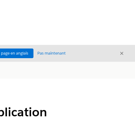
Ferme
a page en anglais
Pas maintenant
Fermer
plication