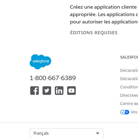
Créez une application cliente 
appropriée. Les applications c
pour autoriser les applications
ÉDITIONS REQUISES
Disponible avec : Lightning Exp
SALESFO
Disponible avec :
Afficher la dis
Déclarati
1-800-667-6389
Déclaratio
Pour créer des applications clien
Conditions
Directive
Créez une application cliente
Dans la section Informati
Centre de
Dans la section API, séle
Vos
Dans la section API, saisi
Par exemple,
https://orgfeature.cumul
Select Org
Français