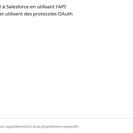
à Salesforce en utilisant l'API
 et utilisent des protocoles OAuth
des applications clientes externes
tres.
'application de conformité.
es appartiennent à leurs propriétaires respectifs.
cedure/CollectionsAndRecovery