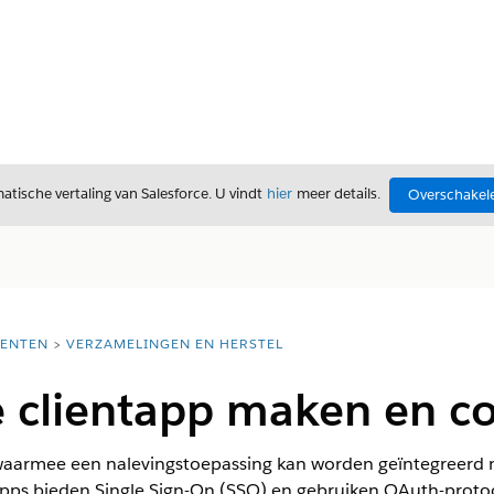
tische vertaling van Salesforce. U vindt
hier
meer details.
Overschakele
ENTEN
VERZAMELINGEN EN HERSTEL
e clientapp maken en c
waarmee een nalevingstoepassing kan worden geïntegreerd m
tapps bieden Single Sign-On (SSO) en gebruiken OAuth-proto