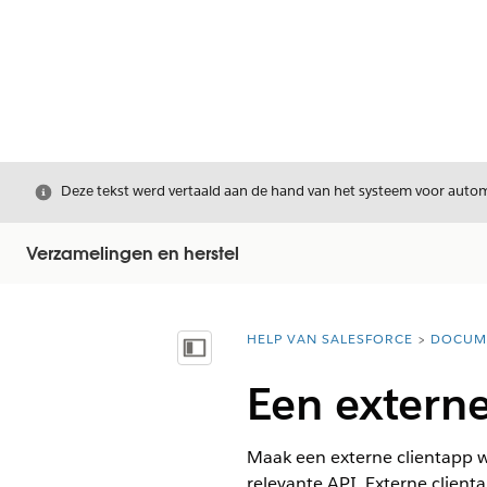
Sluiten
Deze tekst werd vertaald aan de hand van het systeem voor automa
Verzamelingen en herstel
HELP VAN SALESFORCE
DOCUM
U bent hier:
Inhoudsopgave weergeven
Een extern
Maak een externe clientapp 
relevante API. Externe clien