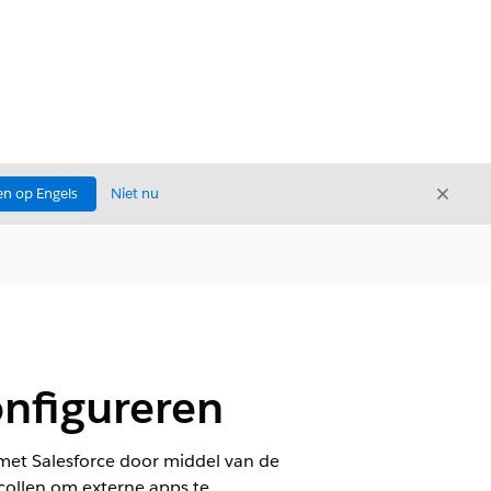
Sluite
n op Engels
Niet nu
Sluiten
onfigureren
et Salesforce door middel van de
collen om externe apps te