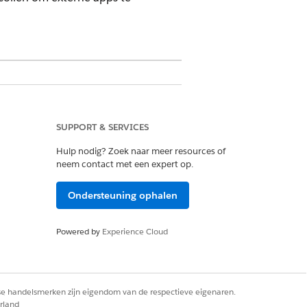
SUPPORT & SERVICES
Hulp nodig? Zoek naar meer resources of
ewerken en verwijderen
neem contact met een expert op.
Ondersteuning ophalen
g op.
Powered by
Experience Cloud
cedure/CollectionsAndRecovery
rse handelsmerken zijn eigendom van de respectieve eigenaren.
rland