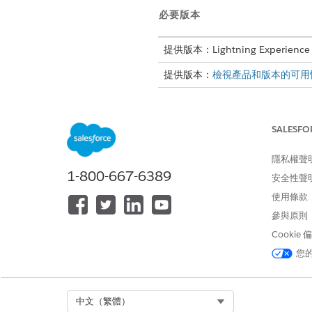
必要版本
提供版本：Lightning Experience
提供版本：
檢視產品和版本的可用
SALESFO
若要建立本機外部用戶端應用程式
隱私權聲
建立本機外部用戶端應用程式
,
1-800-667-6389
在「基本資訊」區段中,選取
安全性聲
在「API」區段中,選取「
OA
使用條款
在「API」區段中,輸入回呼 
參與原則
例如,
https://orgfeature.c
Cookie
根據您的業務需求設定其他參數
您
Select Org
中文（繁體）
此文章是否解決您的問題？