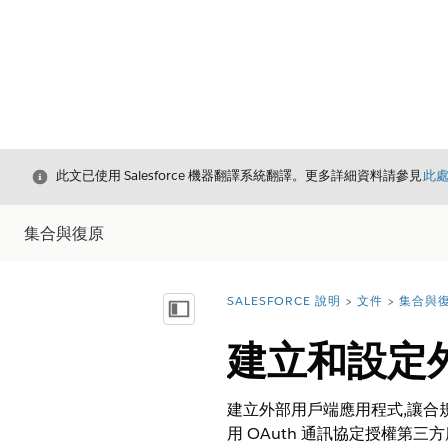
結束
此文已使用 Salesforce 機器翻譯系統翻譯。更多詳細資料請參見
此
集合與復原
SALESFORCE 說明
文件
集合與
您位於此處：
顯示目錄
建立和設定
建立外部用戶端應用程式,讓合規應用
用 OAuth 通訊協定授權第三