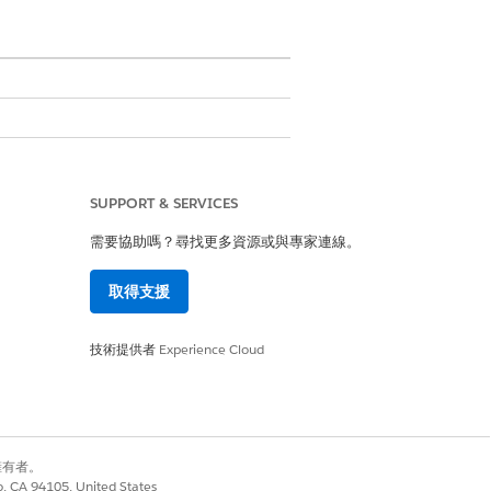
SUPPORT & SERVICES
應用程式
需要協助嗎？尋找更多資源或與專家連線。
取得支援
技術提供者
Experience Cloud
/procedure/CollectionsAndRecovery
別擁有者。
co, CA 94105, United States
是
否