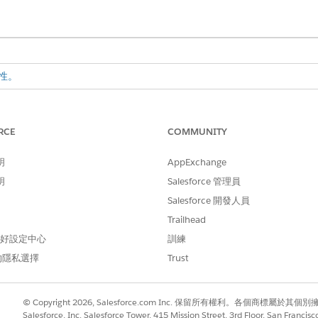
性。
所需的使用者權限
RCE
COMMUNITY
:
建立、編輯和刪除外部用戶端
明
AppExchange
並輸入參數的這些值。
「
本地
」作為散佈狀態。
明
Salesforce 管理員
uth
」。
Salesforce 開發人員
URL。提供合規性應用程式的 API 端點。
Trailhead
umuluscapital.com/services/data/v64.0/connect/compliance
 偏好設定中心
訓練
,然後儲存您的變更。
的隱私選擇
Trust
© Copyright 2026, Salesforce.com Inc. 保留所有權利。各個商標屬於其個
Salesforce, Inc. Salesforce Tower, 415 Mission Street, 3rd Floor, San Francis