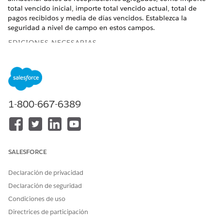
total vencido inicial, importe total vencido actual, total de
pagos recibidos y media de días vencidos. Establezca la
seguridad a nivel de campo en estos campos.
EDICIONES NECESARIAS
Disponible en: Lightning Experience
Disponible en:
Ver disponibilidad de producto y edición.
1-800-667-6389
PERMISOS DE USUARIO NECESARIOS
Para crear campos
Conjunto de permisos
personalizados en el objeto
Administrador de
Cuenta:
recopilaciones y
SALESFORCE
recuperación
Y
Declaración de privacidad
permiso Personalizar
Declaración de seguridad
aplicación
Condiciones de uso
Para establecer la seguridad
Conjunto de permisos
Directrices de participación