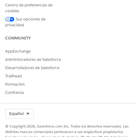
a nivel de campo para
Administrador de
Centro de preferencias de
campos personalizados:
recopilaciones y
cookies
recuperación
Sus opciones de
Y
privacidad
Permiso Gestionar perfiles y
COMMUNITY
conjuntos de permisos
Y
AppExchange
Administradores de Salesforce
permiso Personalizar
aplicación
Desarrolladores de Salesforce
Trailhead
Asegúrese de crear estos campos personalizados con los
Formación
nombres de API y tipos de datos especificados. Si planea
utilizar diferentes nombres de API, asegúrese de actualizar las
Confianza
referencias de campos personalizados en la definición
predefinida del Motor de procesamiento de datos.
Select Org
Español
NOMBRE DE API DE CAMPO
TIPO DE DATOS
PERSONALIZADO
© Copyright 2026, Salesforce.com Inc. Todos los derechos reservados. Las
AccountTotalCurrentDueAm
Divisa (Longitud: 16,
distintas marcas comerciales pertenecen a sus respectivos propietarios.
ount
Decimales: 2)