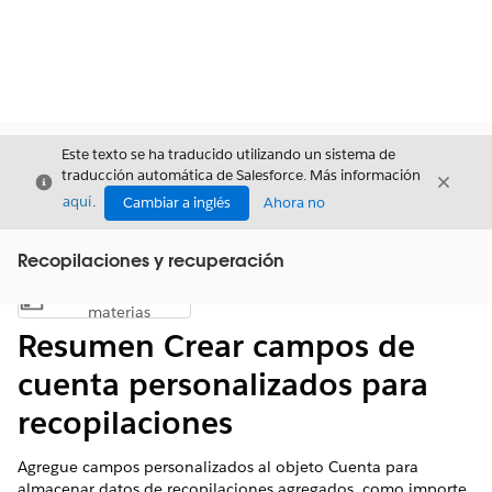
Este texto se ha traducido utilizando un sistema de
traducción automática de Salesforce. Más información
Cerrar
Cerrar
Cerrar
aquí
.
Cambiar a inglés
Ahora no
Recopilaciones y recuperación
Índice de
Mostrar índice de materias
materias
Resumen Crear campos de
cuenta personalizados para
recopilaciones
Agregue campos personalizados al objeto Cuenta para
almacenar datos de recopilaciones agregados, como importe