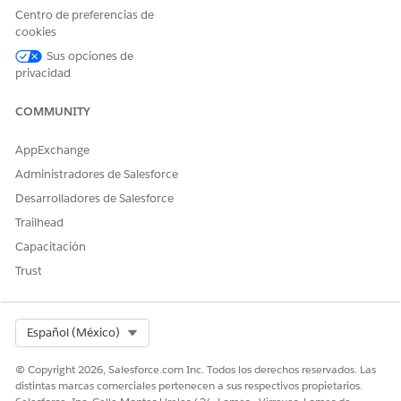
a nivel de campo para
Administrador de cobros y
Centro de preferencias de
campos personalizados:
recuperación
cookies
Y
Sus opciones de
privacidad
Permiso Gestionar perfiles y
conjuntos de permisos
COMMUNITY
Y
AppExchange
permiso Personalizar
aplicación
Administradores de Salesforce
Desarrolladores de Salesforce
Asegúrese de crear estos campos personalizados con los
Trailhead
nombres de API y tipos de datos especificados. Si tiene
intención de utilizar diferentes nombres de API, asegúrese de
Capacitación
actualizar las referencias de campos personalizados en la
Trust
definición del Motor de procesamiento de datos predefinida.
NOMBRE DE API DE CAMPO
TIPO DE DATOS
Select Org
PERSONALIZADO
Español (México)
AccountTotalCurrentDueAm
Divisa (longitud: 16,
© Copyright 2026, Salesforce.com Inc. Todos los derechos reservados. Las
ount
Decimales: 2)
distintas marcas comerciales pertenecen a sus respectivos propietarios.