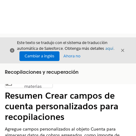
Este texto se tradujo con el sistema de traducción
automática de Salesforce. Obtenga más detalles
aquí
.
Cerrar
Cerrar
Cerrar
Cambiar a inglés
Ahora no
Recopilaciones y recuperación
Índice de
Mostrar índice de materias
materias
Resumen Crear campos de
cuenta personalizados para
recopilaciones
Agregue campos personalizados al objeto Cuenta para
almacenar datos de cobros agregados, como importe de