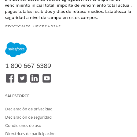
vencimiento inicial total, importe de vencimiento total actual,
pagos totales recibidos y días de retraso medios. Establezca la
seguridad a nivel de campo en estos campos.
EDICIONES NECESARIAS
Disponible en: Lightning Experience
Disponible en:
Vea la disponibilidad de productos y
ediciones.
1-800-667-6389
PERMISOS DE USUARIO NECESARIOS
Para crear campos
Conjunto de permisos
personalizados en el objeto
Administrador de cobros y
Cuenta:
recuperación
SALESFORCE
Y
Declaración de privacidad
permiso Personalizar
Declaración de seguridad
aplicación
Condiciones de uso
Para establecer la seguridad
Conjunto de permisos
Directrices de participación