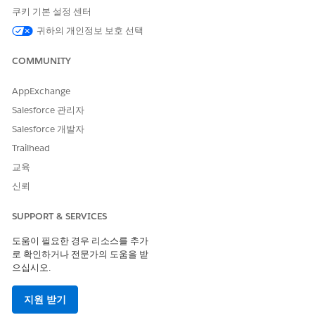
쿠키 기본 설정 센터
프로필 및 권한 집합 관리 권한
귀하의 개인정보 보호 선택
및
응용 프로그램 사용자 정의 권
COMMUNITY
한
AppExchange
지정된 API 이름 및 데이터 유형을 사용하여 이러한 사용자 정의 필
Salesforce 관리자
드를 만들었는지 확인하십시오. 다른 API 이름을 사용하려는 경우
미리 정의된 데이터 처리 엔진 정의에서 사용자 정의 필드 참조를
Salesforce 개발자
업데이트해야 합니다.
Trailhead
교육
사용자 정의 필드 API 이름
데이터 유형
신뢰
AccountTotalCurrentDueAm
통화(길이: 16, 소수 자릿수: 2)
ount
SUPPORT & SERVICES
AccountTotalInitialDueAmo
통화(길이: 16, 소수 자릿수: 2)
도움이 필요한 경우 리소스를 추가
unt
로 확인하거나 전문가의 도움을 받
으십시오.
AccountTotalPaymentsRecei
통화(길이: 16, 소수 자릿수: 2)
ved
지원 받기
AccountAverageDaysPastDu
숫자(길이: 9, 소수 자릿수: 0)