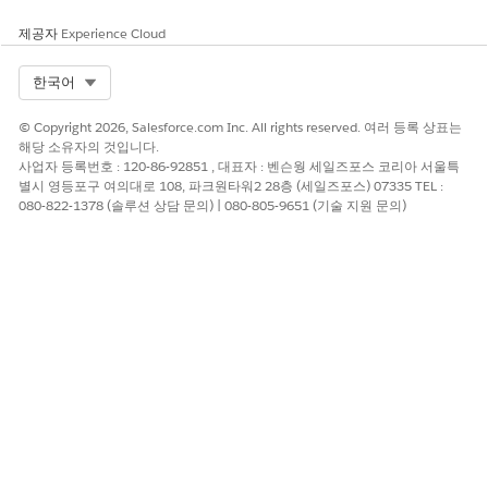
e
제공자
Experience Cloud
생성한 사용자 정의 필드는 사전 정의된 데이터 처리 엔진 정의의
쓰기 저장 개체 구성에서 참조됩니다.
Select Org
한국어
주요 컬렉션 메트릭을 저장하려면 계정 개체에
사용자 정의 필
© Copyright 2026, Salesforce.com Inc. All rights reserved. 여러 등록 상표는
드를 만듭니다
.
해당 소유자의 것입니다.
계정 개체에서
새로 만든 사용자 정의 필드에 대한 필드 수준 보
사업자 등록번호 : 120-86-92851 , 대표자 : 벤슨웡 세일즈포스 코리아 서울특
안을
설정합니다.
별시 영등포구 여의대로 108, 파크원타워2 28층 (세일즈포스) 07335 TEL :
080-822-1378 (솔루션 상담 문의) | 080-805-9651 (기술 지원 문의)
이 기사를 통해 문제를 해결했습니까?
개선을 위한 의견을 보내주세요.
예
아니요