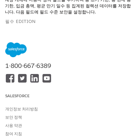
기한, 입금 총액, 평균 만기 일수 등 집계된 컬렉션 데이터를 저장합
니다. 다음 필드에 필드 수준 보안을 설정합니다.
필수 EDITION
지원 제품: Lightning Experience
지원 제품:
제품 및 버전 가용성 보기.
필요한 사용자 권한
1-800-667-6389
계정 개체에 사용자 정의 필드
컬렉션 및 복구 관리자 권한 집
만들기:
합
및
SALESFORCE
응용 프로그램 사용자 정의 권
한
개인정보 처리방침
사용자 정의 필드에 대한 필드
컬렉션 및 복구 관리자 권한 집
보안 정책
수준 보안 설정:
합
사용 약관
및
참여 지침