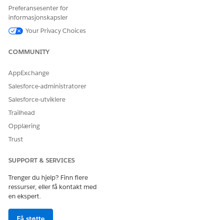
årsakskodene til samlingsplanen og deres beskrivelser.
Preferansesenter for
informasjonskapsler
ÅRSAKSKODE FOR
ÅRSAK
BESKRIVELSE
SAMLINGSPLAN
Your Privacy Choices
CPR01
Manglende
Låntaker har gått
COMMUNITY
betalinger
glipp av én eller
flere
betalingsfrister,
AppExchange
og det utestående
Salesforce-administratorer
beløpet er mer
enn 60 dager
Salesforce-utviklere
etter
Trailhead
forfallsdatoen.
Opplæring
CPR02
Returskontroller
Betalinger gjort av
Trust
långiveren har
blitt returnert på
grunn av
SUPPORT & SERVICES
utilstrekkelige
midler eller andre
Trenger du hjelp? Finn flere
problemer.
ressurser, eller få kontakt med
en ekspert.
CPR03
Låntaker med høy
Låntaker har en
risiko
historikk med
Få støtte