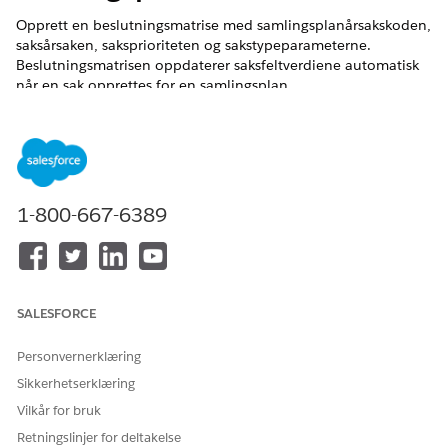
Opprett en beslutningsmatrise med samlingsplanårsakskoden,
saksårsaken, saksprioriteten og sakstypeparameterne.
Beslutningsmatrisen oppdaterer saksfeltverdiene automatisk
når en sak opprettes for en samlingsplan.
NØDVENDIGE UTGAVER
Tilgjengelig i Lightning Experience
Tilgjengelig i
Se tilgjengelighet av produkter og versjoner.
1-800-667-6389
NØDVENDIG BRUKERTILLATELSE
For å opprette, oppdatere
Regelmotor-designer
og slette beslutningsmatriser
SALESFORCE
og matriseversjoner:
For å bruke
Regelmotorkjøretid
Personvernerklæring
beslutningsmatriser i
Sikkerhetserklæring
Business Rules Engine:
Vilkår for bruk
Her er et eksempel på en tabell som viser noen av
Retningslinjer for deltakelse