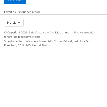
forsinkede eller
delvise betalinger
på grunn av
Levert av
Experience Cloud
sesonginntekt
eller lav
kredittscore.
Select Org
Norsk
CPR04
Død konto
Forfalte eller
© Copyright 2026, Salesforce.com Inc. Med enerett. Ulike varemerker
manglende
tilhører de respektive eierne.
betalinger på
Salesforce, Inc. Salesforce Tower, 415 Mission Street, 3rd Floor, San
grunn av
Francisco, CA 94105, United States
låntagerens
uventede død.
CPR05
Konkurs
Låntaker har
opplevd en
betydelig endring
i sin økonomiske
situasjon, som tap
av jobb eller
nedleggelse av
virksomheten,
eller en medisinsk
hasteavtale som
påvirker