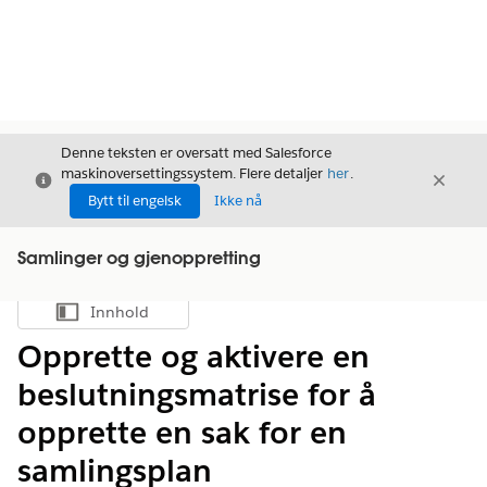
Denne teksten er oversatt med Salesforce
maskinoversettingssystem. Flere detaljer
her
.
Avslutt
Avslut
Avslutt
Bytt til engelsk
Ikke nå
Samlinger og gjenoppretting
Innhold
Vis innholdsfortegnelse
Opprette og aktivere en
beslutningsmatrise for å
opprette en sak for en
samlingsplan