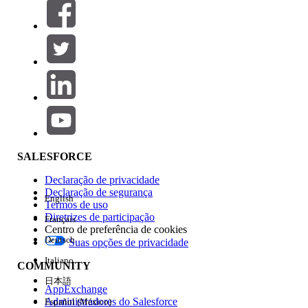
Filtros (0)
SELECIONAR FILTROS
Adicionar
Área de produtos
Impacto do recurso
SALESFORCE
Declaração de privacidade
Declaração de segurança
English
Termos de uso
Diretrizes de participação
Français
Centro de preferência de cookies
Deutsch
Suas opções de privacidade
Edição
Italiano
COMMUNITY
日本語
AppExchange
Administradores do Salesforce
Español (México)