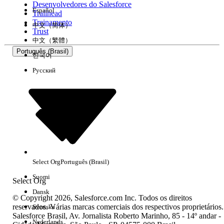
Desenvolvedores do Salesforce
Español
Trailhead
Experiência
Treinamento
中文（简体）
Trust
中文（繁體）
Português (Brasil)
한국어
Русский
Limpar tudo
Concluído
Select Org
Português (Brasil)
Suomi
Select Org
Dansk
© Copyright 2026, Salesforce.com Inc. Todos os direitos
reservados. Várias marcas comerciais dos respectivos proprietários.
Svenska
Salesforce Brasil, Av. Jornalista Roberto Marinho, 85 - 14º andar -
Sem resultados
Nederlands