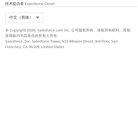
技术提供者
Experience Cloud
代码
原因
优先级
类型
CPR01
错过的付款
中等
集合
Select Org
中文（简体）
CPR02
退回支票
高
集合
© Copyright 2026, Salesforce.com Inc. 公司版权所有。保留所有权利。其他
各商标均为其各自的所有人所有。
CPR03
高风险借款人
中等
集合
Salesforce, Inc. Salesforce Tower, 415 Mission Street, 3rd Floor, San
Francisco, CA 94105, United States
CPR04
已故客户
高
集合
CPR05
破产
高
集合
在您创建决策矩阵时，请记住这些注意事项。
在创建决策矩阵结构之前对其进行规划。
在创建决策矩阵之前，请确保您了解它的
功能和细微
差别。
创建名为 DetermineCaseReasonAndRelatedAttributes 的决
策矩阵。
创建标题类型为输入的第一列，并将其命名为代码。您在此处输
入的代码值必须映射到收款计划原因对象的代码值。
创建标题类型为输出的第二列，并将其命名为原因。此原因列映
射到个案对象的原因字段。
创建标题类型为输出的第三列，并将其命名为优先级。此优先级