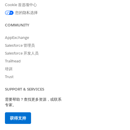
Cookie 首选项中心
CPR02
退回支票
由于资金不足或其
您的隐私选择
他问题，借款人的
付款已退还。
COMMUNITY
CPR03
高风险借款人
借款人有因季节性
收入或信用分数低
AppExchange
而延迟或部分付款
的历史。
Salesforce 管理员
Salesforce 开发人员
CPR04
已故客户
由于借款人意外死
Trailhead
亡而拖欠或错过付
款。
培训
Trust
CPR05
破产
借款人的财务状况
发生了重大变化,例
如失业或企业倒闭,
SUPPORT & SERVICES
或出现医疗紧急情
况,影响了他们的还
需要帮助？查找更多资源，或联系
款能力。
专家。
以下是决策矩阵的示例，它列出了可能的个案原因、个案优先级和
获得支持
基于收集计划原因代码的个案类型。根据业务需求创建决策矩阵。