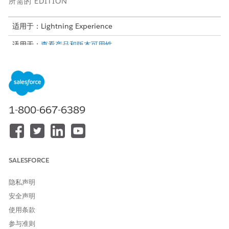
所需的 EDITION
适用于：Lightning Experience
适用于：
查看产品和版本可用性。
所需用户权限
创建、更新和删除决策矩阵和
规则引擎设计器
矩阵版本：
1-800-667-6389
要在业务规则引擎中使用决策
规则引擎运行时
矩阵：
以下示例表列出了一些收款计划原因代码及其描述。
SALESFORCE
收款计划原因代码
原因
描述
隐私声明
CPR01
错过的付款
借款人错过了一个
或多个付款截止日
安全声明
期，并且未偿金额
使用条款
超过到期日的 60
天。
参与准则