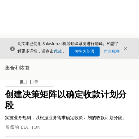
此文本已使用 Salesforce 机器翻译系统进行翻译。如需了
关闭
关闭
关闭
解更多详情，请点击
此处
。
切换为英语
而非现在
集合和恢复
目录
显示目录
创建决策矩阵以确定收款计划分
段
实施业务规则，以根据业务需求确定收款计划的收款计划分段。
所需的 EDITION