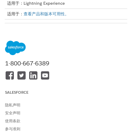
适用于：Lightning Experience
适用于：
查看产品和版本可用性。
所需用户权限
创建、更新和删除决策矩阵和
规则引擎设计器
矩阵版本：
要在业务规则引擎中使用决策
规则引擎运行时
矩阵：
1-800-667-6389
以下是决策矩阵的示例，该矩阵根据当前到期金额和过期天数确定
收款计划分段。根据业务需求创建决策矩阵。
过期天数
当前到期金额
收款计划段
SALESFORCE
90
2.000
高余额滞纳金
隐私声明
30
300
低余额滞纳金
安全声明
使用条款
在您创建决策矩阵时，请记住这些注意事项。
参与准则