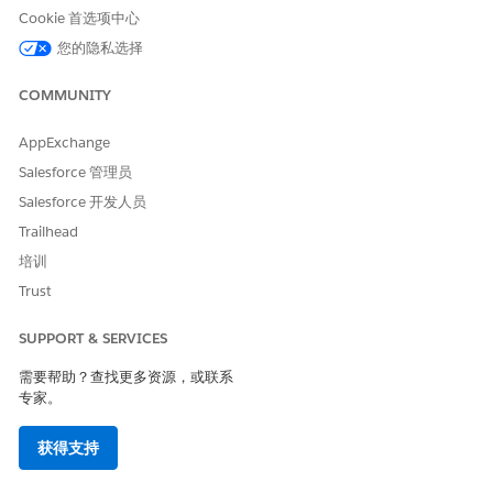
在创建矩阵之前，计划您的决策矩阵结构。在您选择决策矩阵的
Cookie 首选项中心
类型后，您无法更改类型。
在创建决策矩阵之前，请确保您了解决策矩阵的
您的隐私选择
功能和细微
差
别。
创建标准决策矩阵。
COMMUNITY
确保决策矩阵的列名与您之前复制和自定义的上下文定义中的标
记名称不同。
AppExchange
Salesforce 管理员
如果您的决策矩阵只有几行数据，请
手动创建标准决策矩阵
。
如果您正在处理大量数据，请
使用 CSV 文件
创建决策矩阵。
Salesforce 开发人员
Trailhead
培训
Trust
本文章是否解决您的问题？
请与我们共享您的想法，以便我们进行改进！
SUPPORT & SERVICES
是
否
需要帮助？查找更多资源，或联系
专家。
获得支持