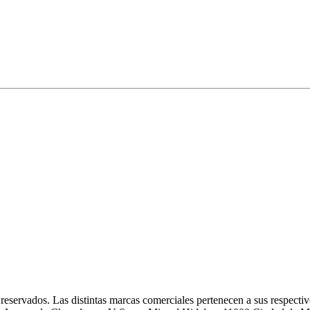
como Avanzado.
ue creó anteriormente.
mna de entrada denominada FinancialAccountType y una columna 
eservados. Las distintas marcas comerciales pertenecen a sus respectivo