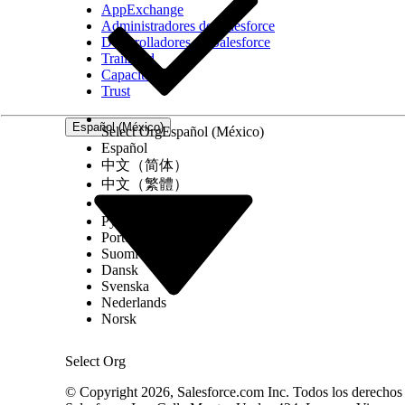
AppExchange
Seleccione el tipo de tabla de decisiones 
Administradores de Salesforce
Seleccione la plantilla MapPaymentPlans.
Desarrolladores de Salesforce
Agregue el archivo CSV
a la tabla de decisiones q
Trailhead
Asegúrese de que el archivo CSV tiene una colu
Capacitación
PaymentPlans.
Trust
Active la tabla
de decisiones.
Español (México)
Select Org
Español (México)
Español
¿RESOLVIÓ ESTE ARTÍCULO SU PROBLEMA?
中文（简体）
¡Háganos saber cómo podemos mejorar!
中文（繁體）
한국어
Русский
Português (Brasil)
Suomi
Dansk
Svenska
Nederlands
Norsk
Select Org
© Copyright 2026, Salesforce.com Inc. Todos los derechos r