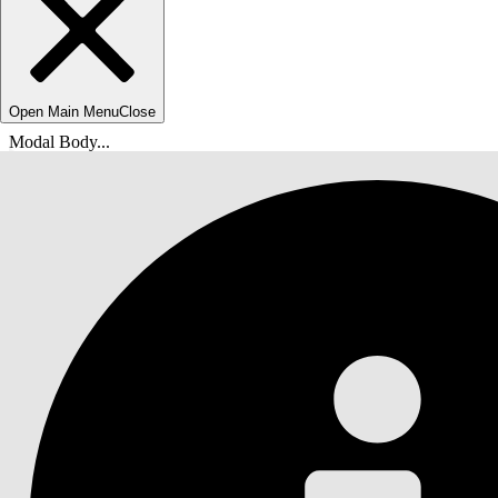
Open Main Menu
Close
Modal Body...
Usted está aquí:
Ayuda de Salesforce
Documentos
Recopilaciones y recuperación