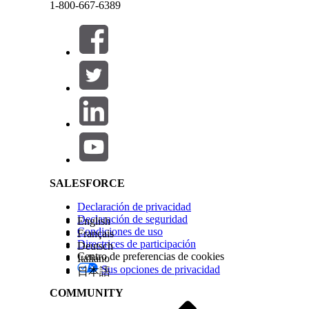
1-800-667-6389
A continuación se muestra una tabla de ejemplo qu
de pago. Cree un archivo CSV basándose en sus req
Cerrar
Cerrar
tabla de decisiones y agréguele los datos CSV.
Salesforce Help | Article
Tipo de cuenta financiera
Préstamo hipotecario
Préstamo hipotecario
Cuenta de hipoteca
Cuenta de hipoteca
SALESFORCE
Tarjeta de crédito
Declaración de privacidad
Tarjeta de crédito
Declaración de seguridad
English
Condiciones de uso
Français
Cree una
tabla de decisiones utilizando la plant
Directrices de participación
Deutsch
Cuando cree una tabla de decisiones, especifique 
Centro de preferencias de cookies
Italiano
Seleccione Tabla de decisiones como el tip
Sus opciones de privacidad
Especifique FAPaymentPlanMapping como el 
日本語
asegúrese de actualizar el nombre en la pla
COMMUNITY
decisiones.
Seleccione el tipo de uso de aplicación co