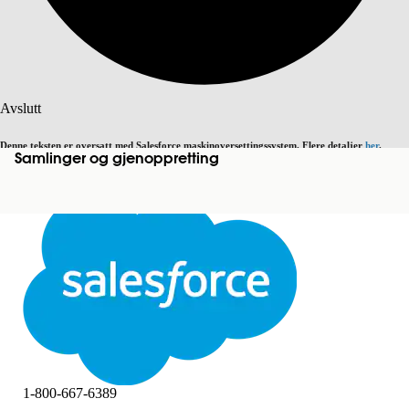
Søk
Avslutt
Denne teksten er oversatt med Salesforce maskinoversettingssystem. Flere detaljer
her
.
Samlinger og gjenoppretting
Bytt til engelsk
Ikke nå
Avslutt
Avslutt
1-800-667-6389