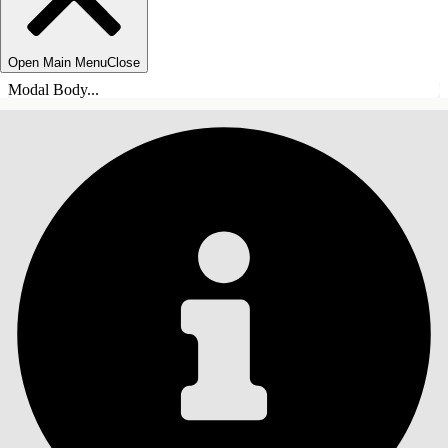
Open Main Menu
Close
Modal Body...
INNHOLD
Søk
Vis innholdsfortegnelse
Innhold