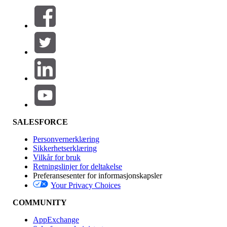
Filtre (0)
VELG FILTRE
Legg til
Produktområde
Funksjonsinnvirkning
SALESFORCE
Personvernerklæring
Sikkerhetserklæring
Vilkår for bruk
Retningslinjer for deltakelse
Preferansesenter for informasjonskapsler
Your Privacy Choices
Utgave
COMMUNITY
AppExchange