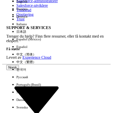
Salesforce-administratorer
Engelsk
Salesforce-utviklere
Français
Trailhead
Erfaring
Opplæring
Deutsch
Trust
Italiano
SUPPORT & SERVICES
日本語
Trenger du hjelp? Finn flere ressurser, eller få kontakt med en
Fjern alle
Utført
Español (México)
ekspert.
Español
Få støtte
中文（简体）
Levert av
Experience Cloud
中文（繁體）
Norsk
한국어
Русский
Português (Brasil)
Suomi
Dansk
Svenska