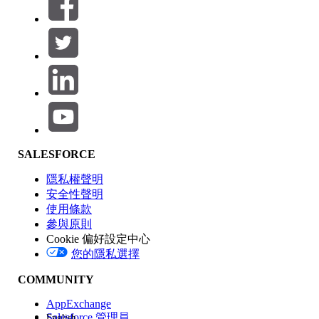
篩選器 (0)
選取篩選
新增
產品區域
SALESFORCE
功能影響
隱私權聲明
安全性聲明
使用條款
參與原則
Cookie 偏好設定中心
版本
您的隱私選擇
COMMUNITY
AppExchange
Salesforce 管理員
English