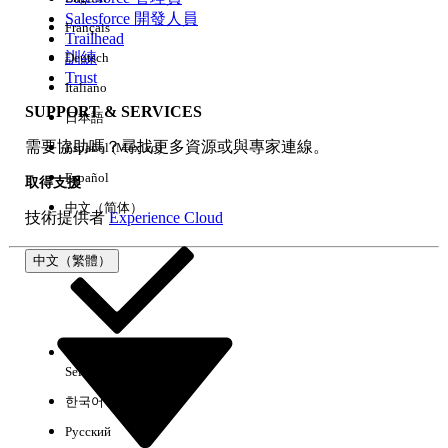
Salesforce 開發人員
Français
經驗
Trailhead
訓練
Deutsch
Trust
Italiano
SUPPORT & SERVICES
日本語
全部清除
完成
需要協助嗎？尋找更多資源或與專家連線。
Español (México)
Español
取得支援
中文（简体）
技術提供者
Experience Cloud
中文（繁體）
Select Org
中文（繁體）
한국어
Русский
沒有結果