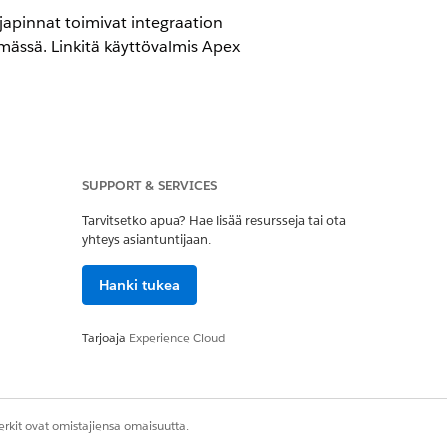
japinnat toimivat integraation
lmässä. Linkitä käyttövalmis Apex
SUPPORT & SERVICES
Tarvitsetko apua? Hae lisää resursseja tai ota
yhteys asiantuntijaan.
Hanki tukea
mä.
Tarjoaja
Experience Cloud
stComplianceIntegrationProvider
rkit ovat omistajiensa omaisuutta.