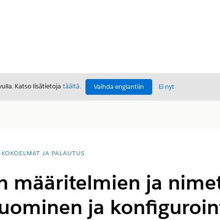
lla. Katso lisätietoja
täältä
.
Vaihda englantiin
Ei nyt
KOKOELMAT JA PALAUTUS
n määritelmien ja nime
uominen ja konfiguroin