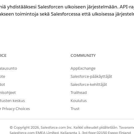
iä yhdistääksesi Salesforcen ulkoiseen järjestelmään. API-ra
kseen toimintoja sekä Salesforcessa että ulkoisessa järjeste
encessa
RCE
COMMUNITY
ja Edition-versioiden saatavuus.
alausunto
AppExchange
TARVITTAVAT KÄYTTÖOIKEUDET
ote
Salesforce-pääkäyttäjät
ien luominen:
Sovelluksen mukautusoikeus
dot
Salesforce-kehittäjät
misohjeet
Trailhead
näillä tiedoilla, tallenna muutokset ja aktivoi integraation määritel
tusten keskus
Koulutus
Apex
r Privacy Choices
Trust
PostComplianceDetails
fsc_collection_apex.Reque
© Copyright 2026, Salesforce.com Inc. Kaikki oikeudet pidätetään. Tavarame
Salesforce.com EMEA Limited, Keilaranta 1, 3rd floor 02150 Espoo Finland