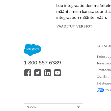
Luo integraatioiden määritelm
määritelmien kanssa suorittaa
integraation määritelmään.
VAADITUT VERSIOT
Käytettävissä: Lightning Experi
SALESFO
Käytettävissä:
Näytä tuotteiden 
Tietosuoj
1-800-667-6389
Turvatied
Apex integraatioiden määritelm
Käyttöeh
Osallistu
Luo integraation määritelmä
Evästease
Tyyppi
You
Nimi
Apex-luokka
Select Org
Suomi