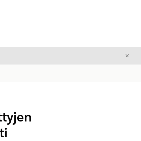
Sulje
Sulje
ttyjen
ti