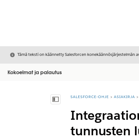
Sulje
Tämä teksti on käännetty Salesforcen konekäännösjärjestelmän avu
Kokoelmat ja palautus
SALESFORCE-OHJE
ASIAKIRJA
Olet tässä:
Näytä sisällysluettelo
Integraatio
tunnusten l