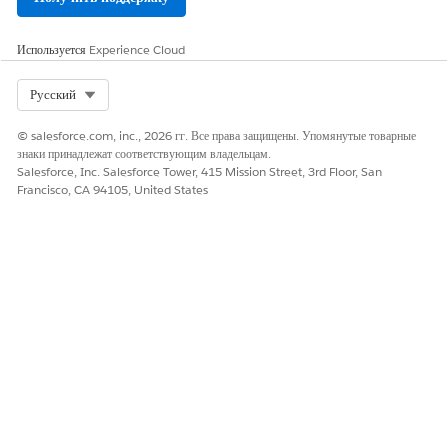
сюда.
Используется
Experience Cloud
Создайте именованные регистрационные данные
с данными
сведениями и сохраните изменения.
Select Org
Русский
ПОЛЕ
ОПИСАНИЕ
© salesforce.com, inc., 2026 гг. Все права защищены. Упомянутые товарные
Метка
postComplianceNC
знаки принадлежат соответствующим владельцам.
Имя
postComplianceNC
Salesforce, Inc. Salesforce Tower, 415 Mission Street, 3rd Floor, San
Francisco, CA 94105, United States
URL-адрес
Предоставьте конечную точку API приложения
соответствия. Добавьте строку запроса
соответствия и определенный путь в ссылке
определения выноски на именованные
регистрационные данные, как показано в данном
примере.
https://orgfeature.cumuluscapital.com/
Включено для
Включите этот параметр
выносок