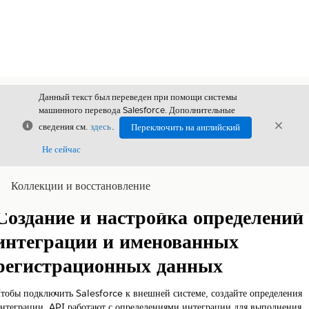
Данный текст был переведен при помощи системы
машинного перевода Salesforce. Дополнительные
Закрыть
Закры
сведения см.
здесь
.
Переключить на английский
Закрыт
Не сейчас
Коллекции и восстановление
Содержание
Показать содержание
Создание и настройка определений
интеграции и именованных
регистрационных данных
тобы подключить Salesforce к внешней системе, создайте определения
нтеграции. API работают с определениями интеграции для выполнения