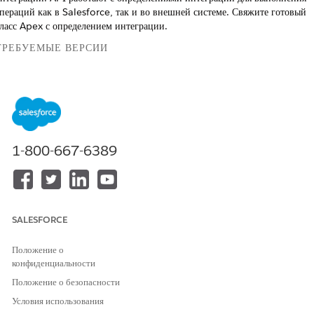
пераций как в Salesforce, так и во внешней системе. Свяжите готовый
ласс Apex с определением интеграции.
ТРЕБУЕМЫЕ ВЕРСИИ
Доступно в версиях: Lightning Experience
Доступно в версиях:
Просмотр доступности продукта и выпуска.
ТРЕБУЕМЫЕ ПОЛНОМОЧИЯ ПОЛЬЗОВАТЕЛЯ
1-800-667-6389
Для создания определений
Настройка приложения
интеграции Apex:
Создайте определение интеграции
с данными сведениями, сохраните
изменения и активируйте определение интеграции.
SALESFORCE
Тип
Определенный Apex
Положение о
конфиденциальности
Имя
PostComplianceDetails
Положение о безопасности
Класс Apex
fsc_collection_apex.RequestC
Условия использования
omplianceIntegrationProvider