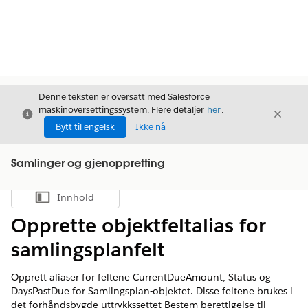
Denne teksten er oversatt med Salesforce
maskinoversettingssystem. Flere detaljer
her
.
Avslutt
Avslut
Avslutt
Bytt til engelsk
Ikke nå
Samlinger og gjenoppretting
Innhold
Vis innholdsfortegnelse
Opprette objektfeltalias for
samlingsplanfelt
Opprett aliaser for feltene CurrentDueAmount, Status og
DaysPastDue for Samlingsplan-objektet. Disse feltene brukes i
det forhåndsbygde uttrykkssettet Bestem berettigelse til