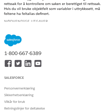
rettssak for å kontrollere om saken er berettiget til rettssak.
Hvis du vil bruke objektfelt som variabler i uttrykkssett, må
feltene ha feltalias definert.
NØDVENDIGE UTGAVER
Tilgjengelig i Lightning Experience
Tilgjengelig i
Se tilgjengelighet av produkter og versjoner.
1-800-667-6389
NØDVENDIG BRUKERTILLATELSE
For å konfigurere et
Regelmotor-designer
objektfeltalias:
OG
SALESFORCE
Samlinger og
gjenoppretting-
Personvernerklæring
administrator
Sikkerhetserklæring
Finn og velg
Objekt- og feltalias
under Oppsett.
Vilkår for bruk
Klikk på
Ny
.
Retningslinjer for deltakelse
Velg
Standard
som brukertype.