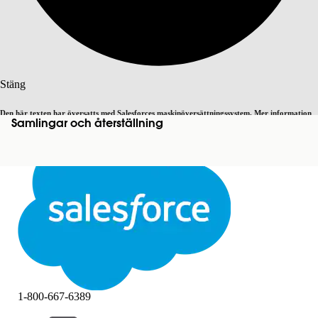
Sök
Stäng
Den här texten har översatts med Salesforces maskinöversättningssystem. Mer information
Samlingar och återställning
Byt till engelska
Inte nu
här
.
Stäng
Stäng
1-800-667-6389