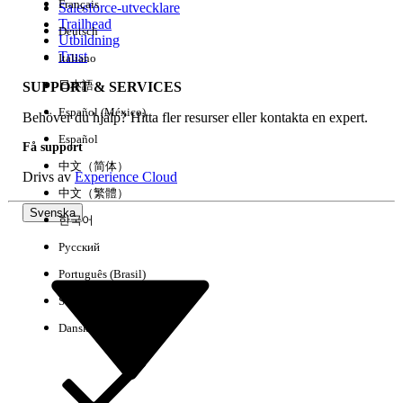
Français
Salesforce-utvecklare
Trailhead
Deutsch
Händelse
Utbildning
Trust
Italiano
日本語
SUPPORT & SERVICES
Español (México)
Behöver du hjälp? Hitta fler resurser eller kontakta en expert.
Rensa alla
Klart
Español
Få support
中文（简体）
Drivs av
Experience Cloud
中文（繁體）
Svenska
한국어
Русский
Português (Brasil)
Suomi
Dansk
Inga resultat