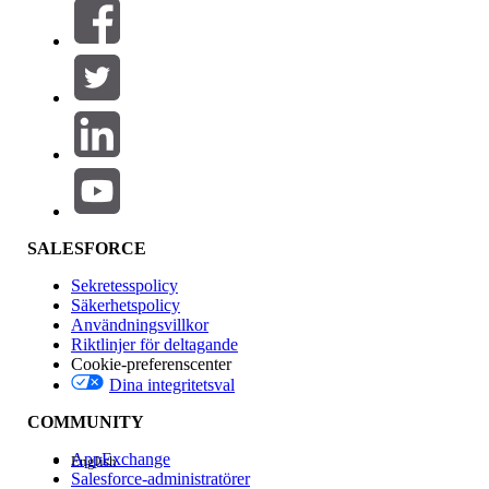
Filter (0)
VÄLJ FILTER
Lägg till
Produktområde
Funktionspåverkan
SALESFORCE
Sekretesspolicy
Säkerhetspolicy
Användningsvillkor
Riktlinjer för deltagande
Cookie-preferenscenter
Dina integritetsval
Version
COMMUNITY
AppExchange
English
Salesforce-administratörer