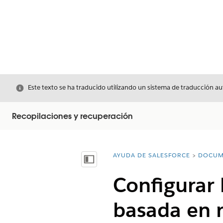
Cerrar
Este texto se ha traducido utilizando un sistema de traducción a
Recopilaciones y recuperación
AYUDA DE SALESFORCE
DOCUM
Usted está aquí:
Mostrar índice de materias
Configurar 
basada en r