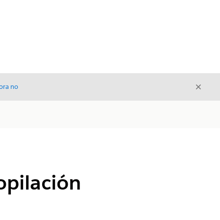
Cerrar
ora no
Cerrar
opilación