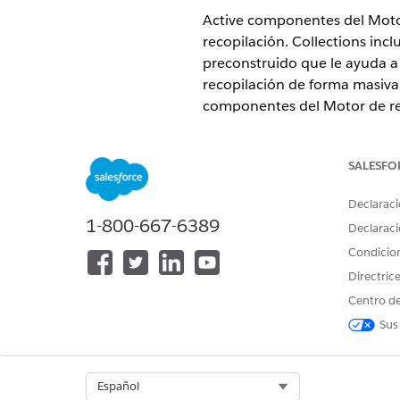
Active componentes del Motor
recopilación. Collections in
preconstruido que le ayuda a 
recopilación de forma masiva
componentes del Motor de reg
de expresiones de orquestaci
necesidades comerciales.
SALESFO
EDICIONES NECESARIAS
Declaraci
1-800-667-6389
Disponible en: Lightning Experi
Declaraci
Condicio
Disponible en:
Ver disponibilid
Directric
Vea este vídeo para comprend
Centro de
Sus
Select Org
Español