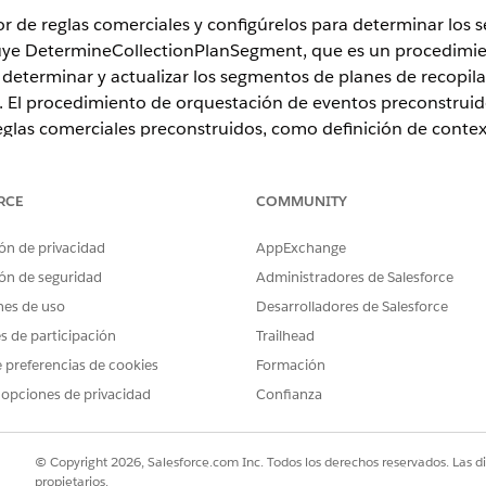
 de reglas comerciales y configúrelos para determinar los 
cluye DetermineCollectionPlanSegment, que es un procedimi
determinar y actualizar los segmentos de planes de recopila
. El procedimiento de orquestación de eventos preconstruido
las comerciales preconstruidos, como definición de context
ón de eventos con capacidad de acción. Duplique y configu
RCE
COMMUNITY
ón de privacidad
AppExchange
ence
ón de seguridad
Administradores de Salesforce
nes de uso
Desarrolladores de Salesforce
ad de producto y edición.
es de participación
Trailhead
er cómo segmentar cuentas vencidas utilizando reglas come
 preferencias de cookies
Formación
 opciones de privacidad
Confianza
© Copyright 2026, Salesforce.com Inc. Todos los derechos reservados. Las d
propietarios.