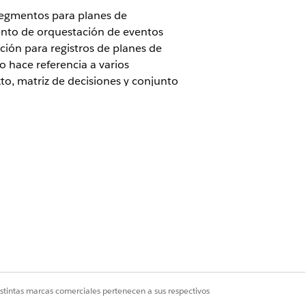
segmentos para planes de
ento de orquestación de eventos
ción para registros de planes de
 hace referencia a varios
o, matriz de decisiones y conjunto
re estos componentes según sus
rciales.
istintas marcas comerciales pertenecen a sus respectivos