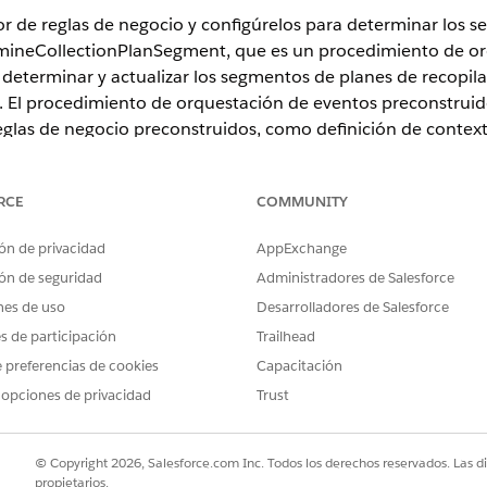
 de reglas de negocio y configúrelos para determinar los s
rmineCollectionPlanSegment, que es un procedimiento de o
determinar y actualizar los segmentos de planes de recopila
. El procedimiento de orquestación de eventos preconstruido
las de negocio preconstruidos, como definición de contexto
ón de eventos con capacidad de acción. Duplique y configu
RCE
COMMUNITY
ón de privacidad
AppExchange
ence
ón de seguridad
Administradores de Salesforce
nes de uso
Desarrolladores de Salesforce
lidad de productos y ediciones.
es de participación
Trailhead
er cómo segmentar cuentas vencidas utilizando reglas de n
 preferencias de cookies
Capacitación
 opciones de privacidad
Trust
© Copyright 2026, Salesforce.com Inc. Todos los derechos reservados. Las d
propietarios.