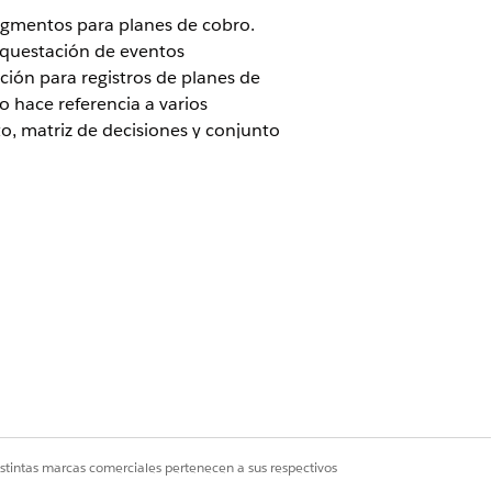
egmentos para planes de cobro.
rquestación de eventos
ción para registros de planes de
 hace referencia a varios
, matriz de decisiones y conjunto
re estos componentes según sus
egocio.
istintas marcas comerciales pertenecen a sus respectivos