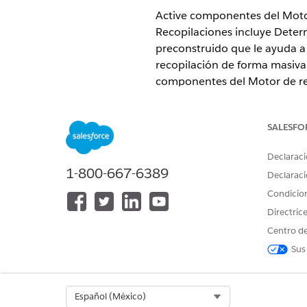
Active componentes del Motor
Recopilaciones incluye Dete
preconstruido que le ayuda a 
recopilación de forma masiva
componentes del Motor de reg
de expresiones de orquestaci
necesidades de negocio.
SALESFO
EDICIONES NECESARIAS
Declaraci
1-800-667-6389
Disponible en: Lightning Experi
Declaraci
Condicio
Disponible en:
Vea la disponibi
Directric
Vea este video para comprend
Centro de
Sus
Select Org
Español (México)