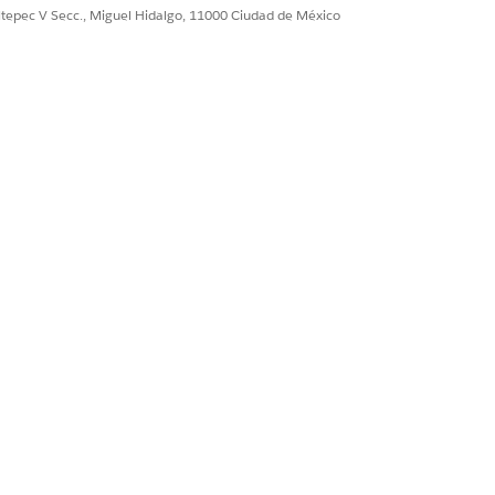
ultepec V Secc., Miguel Hidalgo, 11000 Ciudad de México
Segmentación basada en reglas
nfigurar definiciones de contexto,
a planes de recopilación.
ión
de negocio relacionados para determinar
truida, CollectionPlanSegmentContext.
obro según sus requisitos de negocio.
el objeto Plan de recopilación
 matriz de decisiones.
es y recuperación
eto de planes de recopilación, como