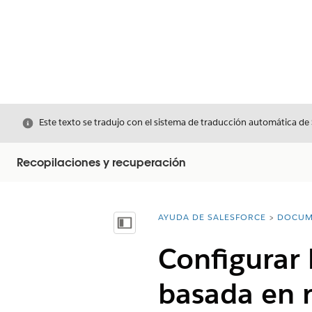
Cerrar
Este texto se tradujo con el sistema de traducción automática de
Recopilaciones y recuperación
AYUDA DE SALESFORCE
DOCUM
Usted está aquí:
Mostrar índice de materias
Configurar 
basada en r