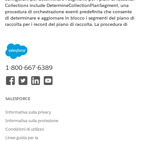
Collections include DetermineCollectionPlanSegment, una
procedura di orchestrazione eventi predefinita che consente
di determinare e aggiornare in blocco i segmenti del piano di
raccolta per i record del piano di raccolta. La procedura di
orchestrazione degli eventi predefinita fa riferimento a vari
componenti predefiniti del Motore di regole aziendali, ad
esempio la definizione contesto, la matrice decisionale e
l'insieme di espressioni dell'orchestrazione degli eventi
fruibile. Clonare e configurare questi componenti in base alle
esigenze aziendali.
1-800-667-6389
VERSIONI (EDITION) RICHIESTE
Disponibile nelle versioni: Lightning Experience
Disponibile in:
Visualizzare la disponibilità dei prodotti e
SALESFORCE
delle versioni.
Informativa sulla privacy
Guardare questo video per capire come segmentare gli
Informativa sulla protezione
account scaduti utilizzando le regole aziendali.
Condizioni di utilizzo
Linee guida per la