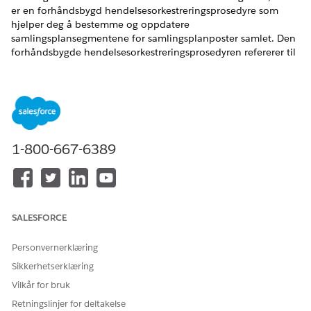
er en forhåndsbygd hendelsesorkestreringsprosedyre som
hjelper deg å bestemme og oppdatere
samlingsplansegmentene for samlingsplanposter samlet. Den
forhåndsbygde hendelsesorkestreringsprosedyren refererer til
ulike forhåndsbygde Forretningsregelmotor-komponenter,
som kontekstdefinisjon, beslutningsmatrise og uttrykkssett for
handlingsorientering av hendelser. Klon og konfigurer disse
komponentene i henhold til forretningsbehovene.
NØDVENDIGE UTGAVER
1-800-667-6389
Tilgjengelig i Lightning Experience
Tilgjengelig i
Se tilgjengelighet av produkter og versjoner.
Se denne videoen for å forstå hvordan du segmenterer
SALESFORCE
forfalte kontoer ved å bruke forretningsregler.
Personvernerklæring
Sikkerhetserklæring
Vilkår for bruk
Retningslinjer for deltakelse