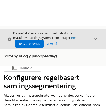
Denne teksten er oversatt med Salesforce
maskinoversettingssystem. Flere detaljer
her
.
Avslutt
Avslut
Avslutt
Bytt til engelsk
Ikke nå
Samlinger og gjenoppretting
Innhold
Vis innholdsfortegnelse
Konfigurere regelbasert
samlingssegmentering
Aktiver Forretningsregelmotor-komponenter, og konfigurer
dem til å bestemme segmentene for samlingsplaner.
Samlinger inkluderer DetermineCollectionPlanSegment, som