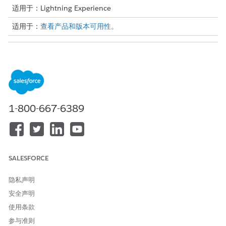
适用于：Lightning Experience
适用于：
查看产品和版本可用性。
所需用户权限
自定义 Case Lightning 记录页
集合和恢复管理员权限集
面：
和
修改所有数据权限
1-800-667-6389
和
自定义应用程序权限
从个案对象的对象管理设置中，转到个案页面布局。
SALESFORCE
打开要编辑的页面布局。
在选项板上，选择
字段
。
隐私声明
将个案源字段从对象选项板拖到个案信息部分。
安全声明
保存更改。
使用条款
参与准则