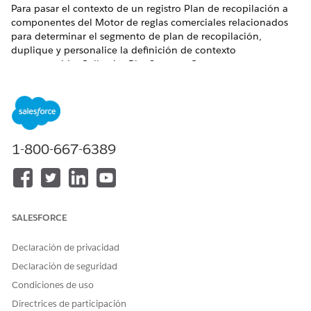
Para pasar el contexto de un registro Plan de recopilación a
componentes del Motor de reglas comerciales relacionados
para determinar el segmento de plan de recopilación,
duplique y personalice la definición de contexto
preconstruida, CollectionPlanSegmentContext.
EDICIONES NECESARIAS
Disponible en: Lightning Experience
Disponible en:
Ver disponibilidad de producto y edición.
1-800-667-6389
PERMISOS DE USUARIO NECESARIOS
Para duplicar y personalizar
Administrador de Servicio
definiciones de contexto:
de contexto.
SALESFORCE
Desde Configuración, en el cuadro Búsqueda rápida,
Declaración de privacidad
busque y seleccione
Definiciones de contexto
.
Declaración de seguridad
Haga clic en la flecha desplegable junto a la definición de
contexto CollectionPlanSegmentContext y luego
Condiciones de uso
seleccione
Duplicar
.
Directrices de participación