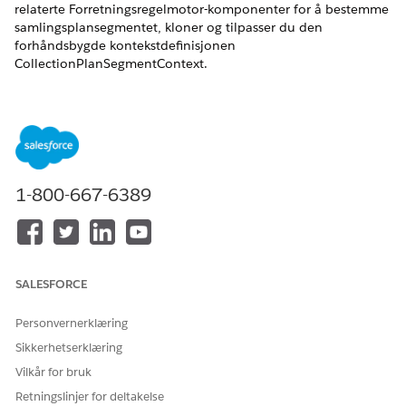
relaterte Forretningsregelmotor-komponenter for å bestemme
samlingsplansegmentet, kloner og tilpasser du den
forhåndsbygde kontekstdefinisjonen
CollectionPlanSegmentContext.
NØDVENDIGE UTGAVER
Tilgjengelig i Lightning Experience
Tilgjengelig i
Se tilgjengelighet av produkter og versjoner.
1-800-667-6389
NØDVENDIG BRUKERTILLATELSE
For å klone og tilpasse
Konteksttjenesteadministrat
kontekstdefinisjoner:
or
SALESFORCE
Finn og velg
Kontekstdefinisjoner
i Hurtigsøk-feltet i
Oppsett.
Personvernerklæring
Klikk på rullegardinpilen ved siden av
Sikkerhetserklæring
kontekstdefinisjonen CollectionPlanSegmentContext, og
velg deretter
Klone
.
Vilkår for bruk
Skriv inn et navn, og lagre definisjonen.
Retningslinjer for deltakelse