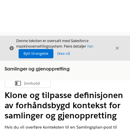
Denne teksten er oversatt med Salesforce
maskinoversettingssystem. Flere detaljer
her
.
Avslutt
Avslut
Avslutt
Bytt til engelsk
Ikke nå
Samlinger og gjenoppretting
Innhold
Vis innholdsfortegnelse
Klone og tilpasse definisjonen
av forhåndsbygd kontekst for
samlinger og gjenoppretting
Hvis du vil overføre konteksten til en Samlingsplan-post til