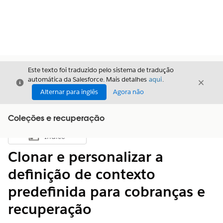
Este texto foi traduzido pelo sistema de tradução
automática da Salesforce. Mais detalhes
aqui
.
Fechar
Fecha
Fechar
Alternar para inglês
Agora não
Coleções e recuperação
Índice
Mostrar índice
Clonar e personalizar a
definição de contexto
predefinida para cobranças e
recuperação