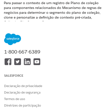
Para passar o contexto de um registro de Plano de coleção
para componentes relacionados do Mecanismo de regras de
negócios para determinar o segmento do plano de coleção,
clone e personalize a definição de contexto pré-criada,
CollectionPlanSegmentContext.
EDIÇÕES OBRIGATÓRIAS
Disponível em: Lightning Experience
Disponível em:
Veja a disponibilidade de produto e edição.
1-800-667-6389
PERMISSÕES DE USUÁRIO NECESSÁRIAS
Para clonar e personalizar
Administrador do Serviço de
definições de contexto:
contexto
SALESFORCE
em Configuração, na caixa de Busca rápida, localize e
Declaração de privacidade
selecione
Definições de contexto
.
Declaração de segurança
Clique na seta suspensa ao lado da definição de contexto
CollectionPlanSegmentContext e selecione
Clonar
.
Termos de uso
Insira um nome e salve a definição.
Diretrizes de participação