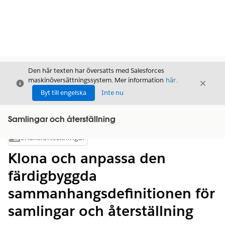
Den här texten har översatts med Salesforces
maskinöversättningssystem. Mer information
här
.
Stäng
Stäng
Stäng
Byt till engelska
Inte nu
Samlingar och återställning
Innehållsförteckningar
Visa innehållsförteckning
Klona och anpassa den
färdigbyggda
sammanhangsdefinitionen för
samlingar och återställning