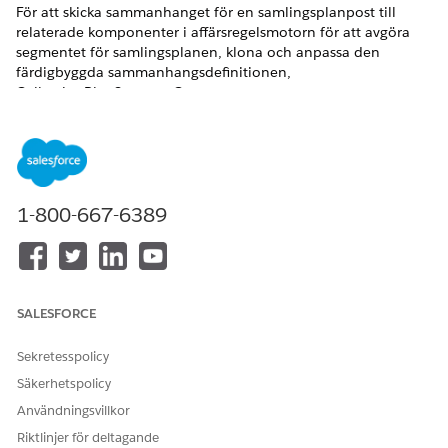
För att skicka sammanhanget för en samlingsplanpost till
relaterade komponenter i affärsregelsmotorn för att avgöra
segmentet för samlingsplanen, klona och anpassa den
färdigbyggda sammanhangsdefinitionen,
CollectionPlanSegmentContext.
VERSIONER SOM KRÄVS
Tillgängliga i: Lightning Experience
Tillgängliga i:
Visa tillgänglighet för produkter och
1-800-667-6389
versioner.
ANVÄNDARBEHÖRIGHETER SOM KRÄVS
Klona och anpassa
Sammanhangsserviceadmini
SALESFORCE
sammanhangsdefinitioner:
stratör
Sekretesspolicy
I Inställningar, i rutan Snabbsökning, hitta och välj
Säkerhetspolicy
Sammanhangsdefinitioner
.
Klicka på rullmenypilen bredvid
Användningsvillkor
sammanhangsdefinitionen CollectionPlanSegmentContext
Riktlinjer för deltagande