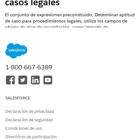
casos legales
El conjunto de expresiones preconstruido, Determinar aptitud
de caso para procedimientos legales, utiliza los campos de
objeto de plan de recopilación, como importe de
vencimiento actual, días de atraso y estado para determinar si
un caso es apto para procedimientos legales. Duplique este
conjunto de expresiones y personalice la nueva versión en
base a sus necesidades de negocio.
EDICIONES NECESARIAS
1-800-667-6389
Disponible en: Lightning Experience
Disponible en:
Vea la disponibilidad de productos y
ediciones.
SALESFORCE
PERMISOS DE USUARIO NECESARIOS
Declaración de privacidad
Para duplicar la plantilla de
Tiempo de ejecución de
Declaración de seguridad
conjunto de expresiones:
orquestación de eventos
Condiciones de uso
con capacidad de acción
Directrices de participación