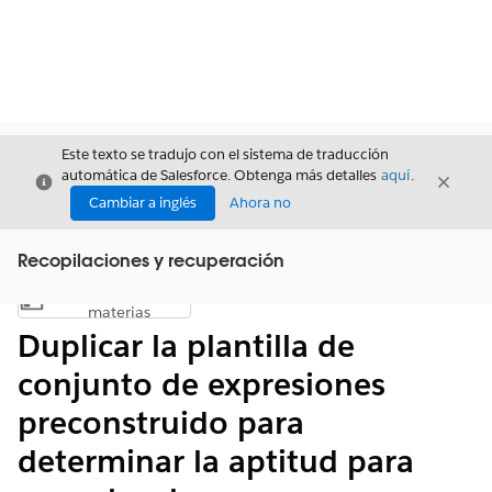
Este texto se tradujo con el sistema de traducción
automática de Salesforce. Obtenga más detalles
aquí
.
Cerrar
Cerrar
Cerrar
Cambiar a inglés
Ahora no
Recopilaciones y recuperación
Índice de
Mostrar índice de materias
materias
Duplicar la plantilla de
conjunto de expresiones
preconstruido para
determinar la aptitud para