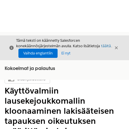
Tämä teksti on käännetty Salesforcen
konekäännösjärjestelmän avulla. Katso lisätietoja
täältä
.
Sulje
Sulje
Sulje
Vaihda englantiin
Ei nyt
Kokoelmat ja palautus
Sisällysluettelo
Näytä sisällysluettelo
Käyttövalmiin
lausekejoukkomallin
kloonaaminen lakisääteisen
tapauksen oikeutuksen