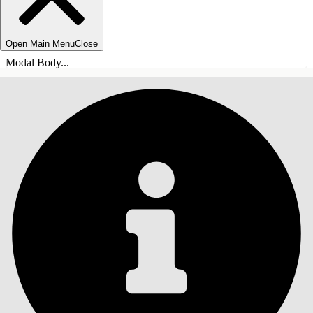
Open Main Menu
Close
Modal Body...
INHOUDSOPGAVE
Zoeken
Inhoudsopgave
weergeven
Inhoudsopgave