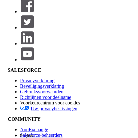
Filters (0)
FILTERS SELECTEREN
Productgebied
Toevoegen
Invloed op functies
SALESFORCE
Privacyverklaring
Beveiligingsverklaring
Gebruiksvoorwaarden
Richtlijnen voor deelname
Voorkeurcentrum voor cookies
Uw privacybeslissingen
Edition
COMMUNITY
AppExchange
Salesforce-beheerders
English