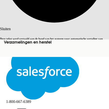
Zoeken
Sluiten
Deze tekst werd vertaald aan de hand van het systeem voor automatische vertaling van
Verzamelingen en herstel
Overschakelen op Engels
Niet nu
Salesforce. U vindt
hier
meer details.
Sluiten
Sluiten
1-800-667-6389