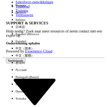
Salesforce-ontwikkelaars
Français
Trailhead
Ervaring
Training
Deutsch
Vertrouwen
Italiano
SUPPORT & SERVICES
日本語
Hulp nodig? Zoek naar meer resources of neem contact met een
Alles wissen
Gereed
Español (México)
expert op.
Español
Ondersteuning ophalen
中文（简体）
Powered by
Experience Cloud
中文（繁體）
Nederlands
한국어
Русский
Português (Brasil)
Suomi
Dansk
Svenska
Geen resultaten