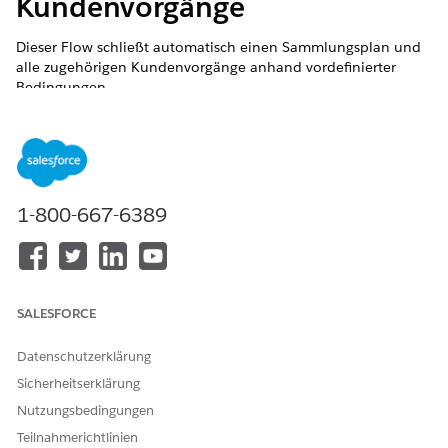
Kundenvorgänge
Dieser Flow schließt automatisch einen Sammlungsplan und
alle zugehörigen Kundenvorgänge anhand vordefinierter
Bedingungen.
ERFORDERLICHE EDITIONEN
Verfügbarkeit: Lightning Experience
Verfügbarkeit:
Zeigen Sie die Produkt- und
1-800-667-6389
Editionsverfügbarkeit an.
ERFORDERLICHE BENUTZERBERECHTIGUNGEN
Anpassen des vordefinierten
Berechtigungssatz
SALESFORCE
Flows für das Schließen von
"Sammlungen und
Kundenvorgängen:
Wiederherstellungsadministr
Datenschutzerklärung
ator"
Sicherheitserklärung
UND
Nutzungsbedingungen
Berechtigung "Anwendung
Teilnahmerichtlinien
anpassen"