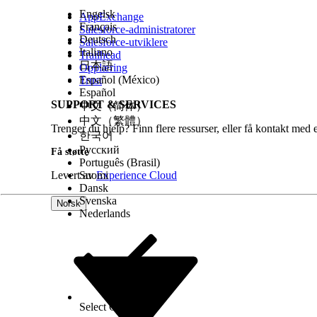
Engelsk
AppExchange
Français
Salesforce-administratorer
Deutsch
Salesforce-utviklere
Italiano
Trailhead
日本語
Opplæring
Español (México)
Trust
Español
SUPPORT & SERVICES
中文（简体）
中文（繁體）
Trenger du hjelp? Finn flere ressurser, eller få kontakt med 
한국어
Русский
Få støtte
Português (Brasil)
Levert av
Suomi
Experience Cloud
Dansk
Svenska
Norsk
Nederlands
Select Org
Norsk