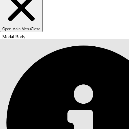
Open Main Menu
Close
Modal Body...
Du er her:
Salesforce Hjelp
Dokumenter
Samlinger og gjenoppretting