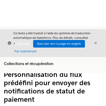
Ce texte a été traduit à l’aide du système de traduction
automatique de Salesforce. Plus de détails, consultez
Fermer
Ferme
<
cette page
.
Basculer vers la page en anglais
Fermer
Pas maintenant
Table des
Collections et récupération
Afficher la table des matières
matières
Personnalisation du flux
prédéfini pour envoyer des
notifications de statut de
paiement