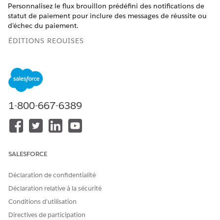
Personnalisez le flux brouillon prédéfini des notifications de
statut de paiement pour inclure des messages de réussite ou
d'échec du paiement.
ÉDITIONS REQUISES
Disponible avec : Lightning Experience
Disponible avec :
Afficher la disponibilité des produits et
des éditions.
1-800-667-6389
AUTORISATIONS UTILISATEUR REQUISES
Pour personnaliser le flux
Ensemble d'autorisations
prédéfini :
Administrateur des
collections et de la
SALESFORCE
récupération
Déclaration de confidentialité
ET
Déclaration relative à la sécurité
L'autorisation Personnaliser
Conditions d’utilisation
l'application
Directives de participation
ET