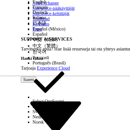
English
AppExchange
Français
Salesforce-pääkäyttäjät
Deutsch
Salesforce-kehittäjät
Italiano
Trailhead
日本語
Koulutus
Español (México)
Trust
Español
SUPPORT & SERVICES
中文（简体）
中文（繁體）
Tarvitsetko apua? Hae lisää resursseja tai ota yhteys asiantu
한국어
Русский
Hanki tukea
Português (Brasil)
Tarjoaja
Experience Cloud
Suomi
Select Org
Suomi
Dansk
Svenska
Nederlands
Norsk