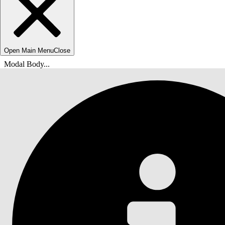
Open Main Menu
Close
Modal Body...
Olet tässä:
Salesforce-ohje
Asiakirja
Kokoelmat ja palautus