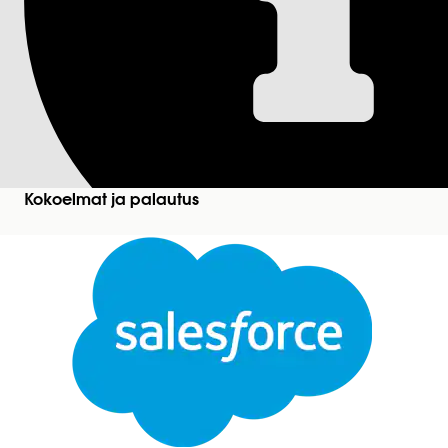
Käyttövalmisen ku
muistutuksen lähett
maksun linkillä
Kokoelmat ja palautus
Luo kulku käyttämällä Lähetä muistutus maksun link
kanssa.
Vaaditut versiot
Käytettävissä: Lightning Experiencessa
Sulje
Käytettävissä:
Näytä tuotteiden ja Edition-versioi
Tämä teksti on käännetty Salesforcen konekäännösjärjestelmän avulla. Katso lisätietoja
tää
Kulun luominen ja mukauttaminen käyttövalmiilla 