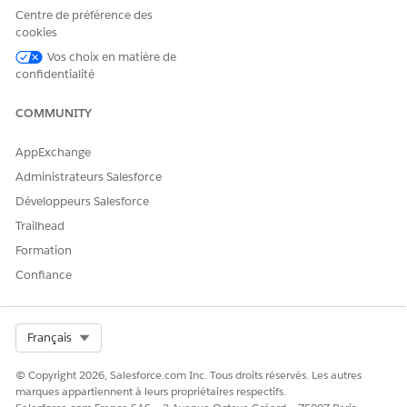
rapide, puis sélectionnez
Flux
.
Centre de préférence des
Cliquez sur
Collections : Mettez à jour les détails de
cookies
paiement.
Vos choix en matière de
Cliquez sur
Enregistrer sous nouvelle version
.
confidentialité
COMMUNITY
AppExchange
Si vous envisagez de cloner le flux, assurez-
REMARQUE
Administrateurs Salesforce
vous de ne pas changer le nom d'API.
Développeurs Salesforce
Trailhead
Personnalisez le flux en fonction de vos besoins métiers.
Formation
Enregistrez vos modifications et activez le flux.
Confiance
CET ARTICLE A-T-IL RÉSOLU VOTRE PROBLÈME ?
Select Org
Français
Dites-nous ce que nous pouvons améliorer !
© Copyright 2026, Salesforce.com Inc. Tous droits réservés. Les autres
Oui
Non
marques appartiennent à leurs propriétaires respectifs.