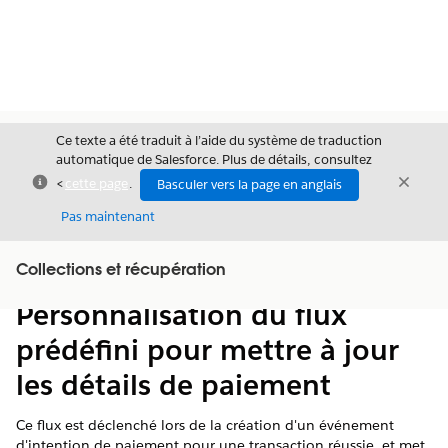
Ce texte a été traduit à l’aide du système de traduction
automatique de Salesforce. Plus de détails, consultez
Fermer
Ferme
<
cette page
.
Basculer vers la page en anglais
Fermer
Pas maintenant
Table des
Collections et récupération
Afficher la table des matières
matières
Personnalisation du flux
prédéfini pour mettre à jour
les détails de paiement
Ce flux est déclenché lors de la création d'un événement
d'intention de paiement pour une transaction réussie, et met