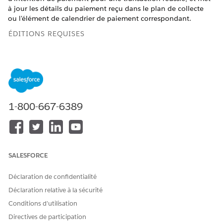
à jour les détails du paiement reçu dans le plan de collecte
ou l'élément de calendrier de paiement correspondant.
ÉDITIONS REQUISES
Disponible avec : Lightning Experience
Disponible avec :
Afficher la disponibilité des produits et
des éditions.
1-800-667-6389
AUTORISATIONS UTILISATEUR REQUISES
Pour personnaliser le flux
Ensemble d'autorisations
prédéfini :
Administrateur des
collections et de la
récupération
SALESFORCE
ET
Déclaration de confidentialité
L'autorisation Personnaliser
Déclaration relative à la sécurité
l'application
Conditions d’utilisation
Directives de participation
Dans Configuration, saisissez
dans la case Recherche
Flux