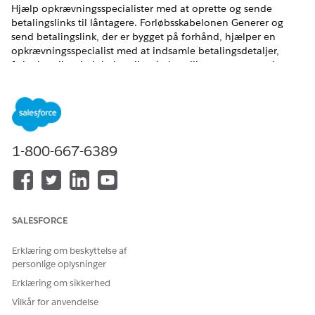
Hjælp opkrævningsspecialister med at oprette og sende
betalingslinks til låntagere. Forløbsskabelonen Generer og
send betalingslink, der er bygget på forhånd, hjælper en
opkrævningsspecialist med at indsamle betalingsdetaljer,
f.eks. betalingsbeløb, betalingsbehandling, uanset om det er
et engangsbetalingslink eller et betalingslink med flere
anvendelser og dens gyldighed. Forløbet genererer også et
betalingslink og mailer det til långiveren, hvis der angives en
mailadresse, eller viser detaljer for betalingslinket på
skærmen. Tilpas dette forløb i henhold til dine
1-800-667-6389
forretningsbehov.
EDITIONSHEADING
Tilgængelig i: Lightning Experience
SALESFORCE
Tilgængelig i:
Vis produkt- og versionstilgængelighed.
Erklæring om beskyttelse af
BRUGERTILLADELSER PÅKRÆVET
personlige oplysninger
Erklæring om sikkerhed
Hvis du vil oprette og
Tilladelsessættet Samlinger
tilpasse et forløb ved brug af
Vilkår for anvendelse
og
den forhåndsoprettede