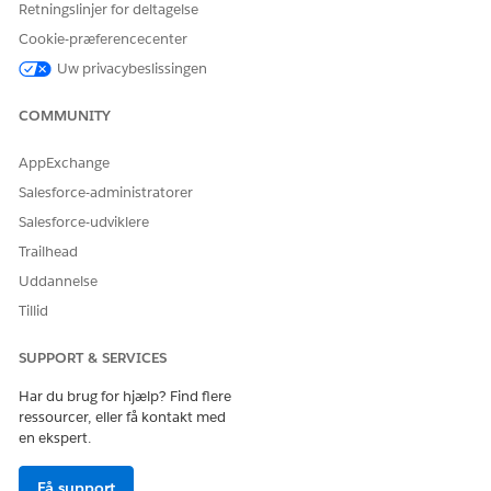
gendannelsesadministrator
Retningslinjer for deltagelse
forløbsskabelon:
OG
Cookie-præferencecenter
Uw privacybeslissingen
Tilladelsen Tilpas
applikation
COMMUNITY
OG
AppExchange
Tilladelsen Administrer
forløb
Salesforce-administratorer
OG
Salesforce-udviklere
Trailhead
Tilladelsen Kør forløb
Uddannelse
Skriv
i feltet Find hurtigt i Opsætning, og vælg
Forløb
Tillid
derefter
Forløb
.
Klik på
Samlinger: Generer og send betalingslink
.
SUPPORT & SERVICES
Klik på
Gem som ny version
.
Har du brug for hjælp? Find flere
ressourcer, eller få kontakt med
en ekspert.
Få support