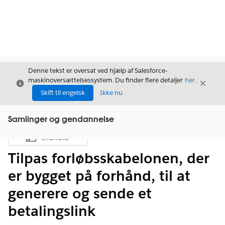
Denne tekst er oversat ved hjælp af Salesforce-
maskinoversættelsessystem. Du finder flere detaljer
her
.
Luk
Luk
Luk
Skift til engelsk
Ikke nu
Samlinger og gendannelse
Indhold
Vis indholdsfortegnelse
Tilpas forløbsskabelonen, der
er bygget på forhånd, til at
generere og sende et
betalingslink