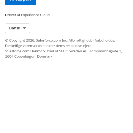
Hvis du planlægger at duplikere forløbet, skal
BEMÆRK
du sørge for, at du ikke ændrer API-navnet.
Drevet af
Experience Cloud
Tilpas forløbet i henhold til dine forretningsbehov.
Select Org
Dansk
Gem dine ændringer, og aktiver forløbet.
© Copyright 2026, Salesforce.com Inc. Alle rettigheder forbeholdes.
Forskellige varemærker tilhører deres respektive ejere.
salesforce.com Danmark, filial af SFDC Sweden AB. Kampmannsgade 2,
LØSTE DENNE ARTIKEL DIT PROBLEM?
1604 Copenhagen, Denmark
Giv os besked, så vi kan forbedre os!
Ja
Nej