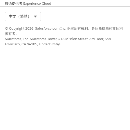
技術提供者
Experience Cloud
Select Org
中文（繁體）
© Copyright 2026, Salesforce.com Inc. 保留所有權利。各個商標屬於其個別
擁有者。
Salesforce, Inc. Salesforce Tower, 415 Mission Street, 3rd Floor, San
Francisco, CA 94105, United States