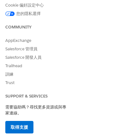
Cookie 偏好設定中心
進入「設定」，在「快速尋找」方塊中，輸入
，然後選取
流程
「
流程
」。
您的隱私選擇
按一下「
集合:產生與傳送付款連結
。
按一下「
另存新版本」
。
COMMUNITY
AppExchange
Salesforce 管理員
Salesforce 開發人員
如果您計畫複製流程,請確定您未變更 API 名稱。
備註
Trailhead
訓練
根據您的業務需求自訂流程。
Trust
儲存變更並啟用流程。
SUPPORT & SERVICES
需要協助嗎？尋找更多資源或與專
此文章是否解決您的問題？
家連線。
請讓我們知道，以便我們改進！
取得支援
是
否