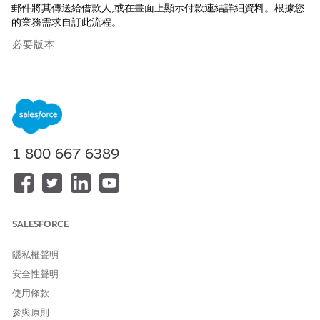
郵件將其傳送給借款人,或在畫面上顯示付款連結詳細資料。根據您
的業務需求自訂此流程。
必要版本
提供版本：Lightning Experience
提供版本：
檢視產品和版本的可用性。
所需的使用者權限
1-800-667-6389
若要使用預先建立的流程範本
「集合與復原管理員」權限集
建立與自訂流程:
與
「自訂應用程式」權限
SALESFORCE
與
隱私權聲明
「管理流程」權限
安全性聲明
與
使用條款
「執行流程」權限
參與原則