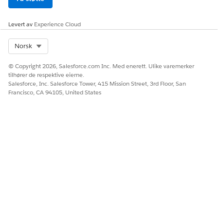
HJALP DENNE ARTIKKELEN MED Å LØSE PROBLEMET DITT?
Levert av
Experience Cloud
La oss få vite det slik at vi kan forbedre!
Select Org
Norsk
Ja
Nei
© Copyright 2026, Salesforce.com Inc. Med enerett. Ulike varemerker
tilhører de respektive eierne.
Salesforce, Inc. Salesforce Tower, 415 Mission Street, 3rd Floor, San
Francisco, CA 94105, United States