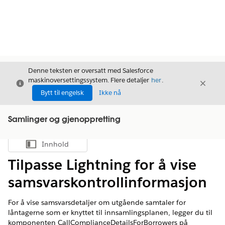
Denne teksten er oversatt med Salesforce
maskinoversettingssystem. Flere detaljer
her
.
Avslutt
Avslut
Avslutt
Bytt til engelsk
Ikke nå
Samlinger og gjenoppretting
Innhold
Vis innholdsfortegnelse
Tilpasse Lightning for å vise
samsvarskontrollinformasjon
For å vise samsvarsdetaljer om utgående samtaler for
låntagerne som er knyttet til innsamlingsplanen, legger du til
komponenten CallComplianceDetailsForBorrowers på