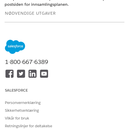
postsiden for innsamlingsplanen.
NØDVENDIGE UTGAVER
Tilgjengelig i Lightning Experience
Tilgjengelig i
Se tilgjengelighet av produkter og versjoner.
NØDVENDIG BRUKERTILLATELSE
1-800-667-6389
For å tilpasse en Lightning:
Tillatelsessettet Samlinger
og gjenoppretting-
administrator
OG
SALESFORCE
tillatelsen Endre alle data
OG
Personvernerklæring
tillatelsen Tilpass program
Sikkerhetserklæring
Vilkår for bruk
OG
Retningslinjer for deltakelse
Tillatelsessettet OmniStudio-