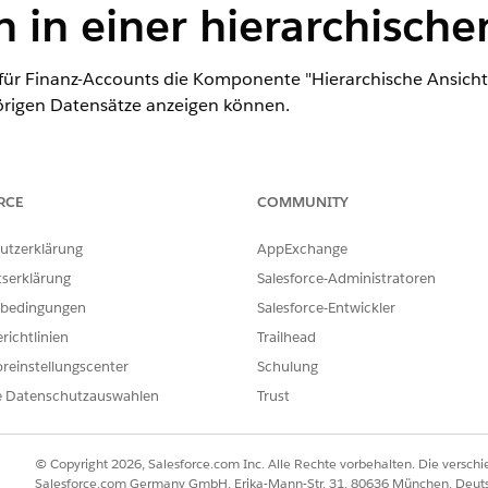
 in einer hierarchische
 für Finanz-Accounts die Komponente "Hierarchische Ansicht"
örigen Datensätze anzeigen können.
ence
RCE
COMMUNITY
odukt- und Editionsverfügbarkeit an.
utzerklärung
AppExchange
tserklärung
Salesforce-Administratoren
ERFORDERLICHE BENUTZERBERECHTIGUNGEN
bedingungen
Salesforce-Entwickler
atzseite:
Berechtigungssatz "Sam
richtlinien
Trailhead
Wiederherstellungsadmini
reinstellungscenter
Schulung
UND
e Datenschutzauswahlen
Trust
Berechtigung "Alle Daten 
© Copyright 2026, Salesforce.com Inc. Alle Rechte vorbehalten. Die versch
UND
Salesforce.com Germany GmbH, Erika-Mann-Str. 31, 80636 München, Deut