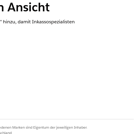
n Ansicht
 hinzu, damit Inkassospezialisten
mlungen und
strator"
modifizieren"
iedenen Marken sind Eigentum der jeweiligen Inhaber.
schland