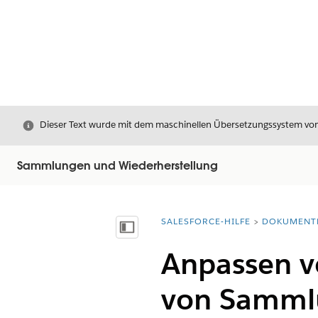
Schließen
Dieser Text wurde mit dem maschinellen Übersetzungssystem von S
Sammlungen und Wiederherstellung
SALESFORCE-HILFE
DOKUMENT
Sie befinden sich hier:
Inhalt anzeigen
Anpassen v
von Samml