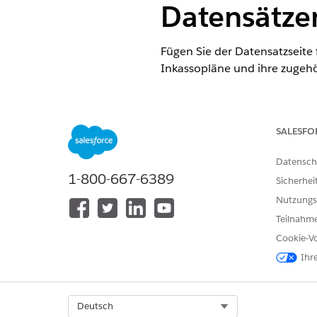
Datensätzen
Fügen Sie der Datensatzseite
Inkassopläne und ihre zugeh
ERFORDERLICHE EDITIONEN
Verfügbarkeit: Lightning Experi
SALESFO
Verfügbarkeit:
Zeigen Sie die Pr
Datensch
1-800-667-6389
Sicherhei
Nutzungs
Anpassen einer Lightning-Datens
Teilnahme
Cookie-Vo
Ihr
Select Org
Deutsch