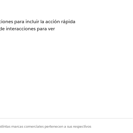
ones para incluir la acción rápida
de interacciones para ver
ce
aciones y recuperación
istintas marcas comerciales pertenecen a sus respectivos
lectrónico.
Al crear la acción, establezca