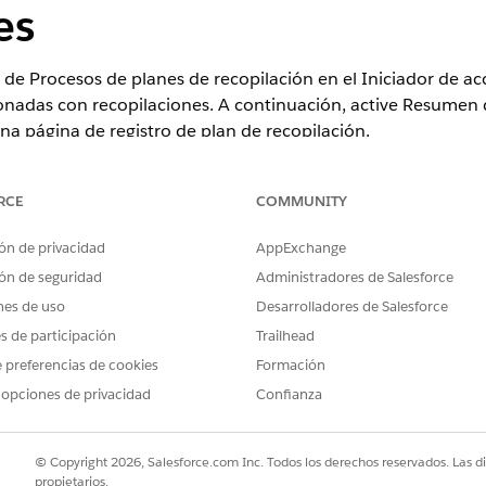
es
e Procesos de planes de recopilación en el Iniciador de acci
onadas con recopilaciones. A continuación, active Resumen 
una página de registro de plan de recopilación.
RCE
COMMUNITY
ence
ón de privacidad
AppExchange
ad de producto y edición.
ón de seguridad
Administradores de Salesforce
nes de uso
Desarrolladores de Salesforce
PERMISOS DE USUARIO NECESARIOS
es de participación
Trailhead
n del Iniciador de acciones
Industry Service Excellen
 preferencias de cookies
Formación
Y
 opciones de privacidad
Confianza
Administrador de Recopil
© Copyright 2026, Salesforce.com Inc. Todos los derechos reservados. Las d
 para enviar correo electrónico.
Crear acción global Enviar correo e
propietarios.