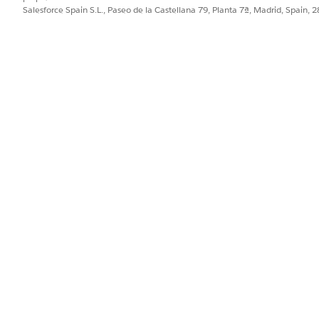
Salesforce Spain S.L., Paseo de la Castellana 79, Planta 7ª, Madrid, Spain, 
correo electrónico
 electrónico saliente
ico
ectrónico
 para crear un registro.
Cree una acción global para crear un regist
egistro
cuadro Búsqueda rápida, introduzca
y, a c
Iniciador de acciones
ón en la implementación Procesos de planes de recopilación y sel
ínculos y acciones rápidas
y haga clic en
Siguiente
.
iones para agregar, busque y seleccione estas acciones rápidas y h
cionada con recopilaciones
co