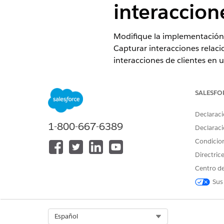
interaccion
Modifique la implementación d
Capturar interacciones relaci
interacciones de clientes en 
EDICIONES NECESARIAS
SALESFO
Disponible en: Lightning Experi
Declaraci
Disponible en:
Ver disponibilid
1-800-667-6389
Declaraci
Condicio
Directric
Para modificar la implementació
Centro de
preconfigurada:
Sus
Select Org
Español
Cree una acción rápida global