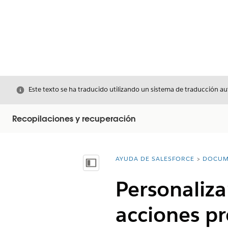
Cerrar
Este texto se ha traducido utilizando un sistema de traducción a
Recopilaciones y recuperación
AYUDA DE SALESFORCE
DOCUM
Usted está aquí:
Mostrar índice de materias
Personaliza
acciones pr