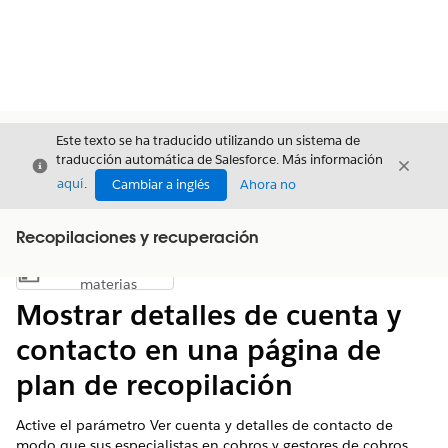
Este texto se ha traducido utilizando un sistema de
traducción automática de Salesforce. Más información
Cerrar
Cerrar
Cerrar
aquí
.
Cambiar a inglés
Ahora no
Recopilaciones y recuperación
Índice de
Mostrar índice de materias
materias
Mostrar detalles de cuenta y
contacto en una página de
plan de recopilación
Active el parámetro Ver cuenta y detalles de contacto de
modo que sus especialistas en cobros y gestores de cobros