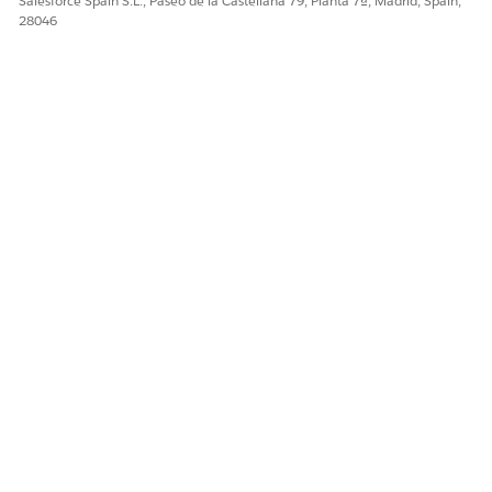
Salesforce Spain S.L., Paseo de la Castellana 79, Planta 7ª, Madrid, Spain,
28046