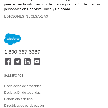
puedan ver la información de cuenta y contacto de cuentas
personales en una vista única y unificada.
EDICIONES NECESARIAS
Disponible en: Lightning Experience
Disponible en:
Ver disponibilidad de producto y edición.
PERMISOS DE USUARIO NECESARIOS
1-800-667-6389
Para activar Ver detalles de
Administrador de
cuenta y contacto:
Recopilaciones y
recuperación
Desde Configuración, en el cuadro Búsqueda rápida,
SALESFORCE
introduzca
y, a continuación, seleccione
Recopilaciones
Configuración de recopilaciones
.
Declaración de privacidad
Active Ver cuenta y detalles de contacto.
Declaración de seguridad
Condiciones de uso
Directrices de participación