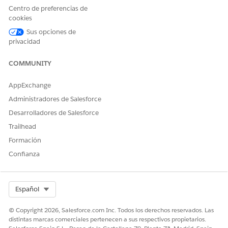
Centro de preferencias de
cookies
Una vez active esta configuración, no podrá
NOTA
desactivarla.
Sus opciones de
privacidad
COMMUNITY
¿RESOLVIÓ ESTE ARTÍCULO SU PROBLEMA?
AppExchange
¡Háganos saber cómo podemos mejorar!
Administradores de Salesforce
Desarrolladores de Salesforce
Sí
No
Trailhead
Formación
Confianza
Select Org
Español
© Copyright 2026, Salesforce.com Inc. Todos los derechos reservados. Las
distintas marcas comerciales pertenecen a sus respectivos propietarios.