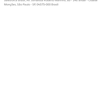
Salesforce Brasil, Av. Jornalista Roberto Marinho, 85 - 14º andar - Cidade
Monções, São Paulo - SP, 04575-000 Brasil