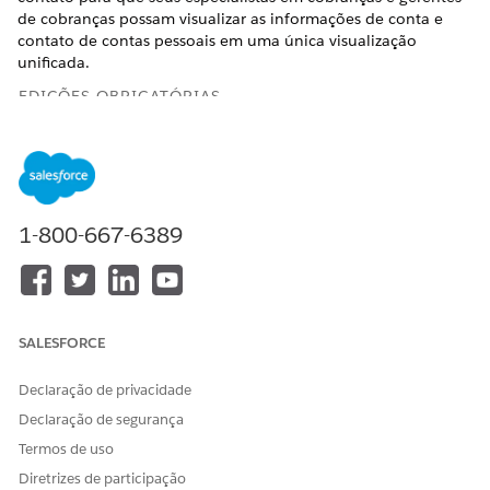
de cobranças possam visualizar as informações de conta e
contato de contas pessoais em uma única visualização
unificada.
EDIÇÕES OBRIGATÓRIAS
Disponível em: Lightning Experience
Disponível em:
Veja a disponibilidade de produto e edição.
1-800-667-6389
PERMISSÕES DE USUÁRIO NECESSÁRIAS
Para habilitar Visualizar
Administrador de
detalhes da conta e do
recuperação e cobranças
contato:
SALESFORCE
Em Configuração, na caixa Busca rápida, insira
e
Coleções
selecione
Configurações de coleções
.
Declaração de privacidade
Habilite Visualizar detalhes da conta e do contato.
Declaração de segurança
Termos de uso
Diretrizes de participação