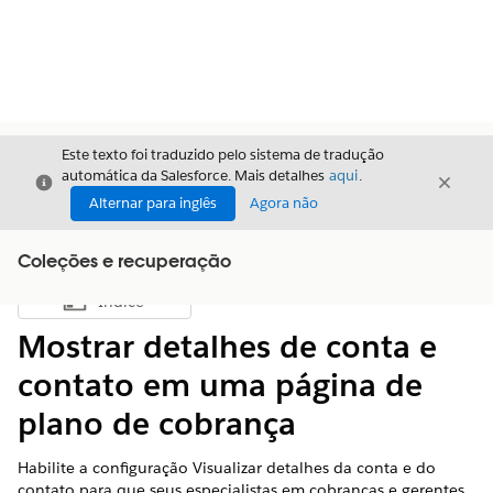
Este texto foi traduzido pelo sistema de tradução
automática da Salesforce. Mais detalhes
aqui
.
Fechar
Fecha
Fechar
Alternar para inglês
Agora não
Coleções e recuperação
Índice
Mostrar índice
Mostrar detalhes de conta e
contato em uma página de
plano de cobrança
Habilite a configuração Visualizar detalhes da conta e do
contato para que seus especialistas em cobranças e gerentes