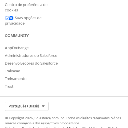
Centro de preferência de
cookies
Depois de habilitar essa configuração, não é
NOTA
possível desabilitá-la.
Suas opções de
privacidade
COMMUNITY
ESTE ARTIGO RESOLVEU SEU PROBLEMA?
AppExchange
Diga-nos para podermos melhorar!
Administradores do Salesforce
Desenvolvedores do Salesforce
Sim
Não
Trailhead
Treinamento
Trust
Select Org
Português (Brasil)
© Copyright 2026, Salesforce.com Inc. Todos os direitos reservados. Várias
marcas comerciais dos respectivos proprietários.