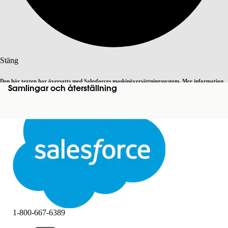
Sök
Stäng
Den här texten har översatts med Salesforces maskinöversättningssystem. Mer information
Samlingar och återställning
Byt till engelska
Inte nu
här
.
Stäng
Stäng
1-800-667-6389