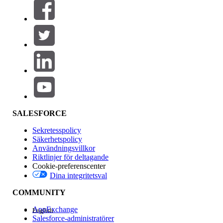
Filter (0)
VÄLJ FILTER
Lägg till
Produktområde
Funktionspåverkan
SALESFORCE
Sekretesspolicy
Säkerhetspolicy
Användningsvillkor
Riktlinjer för deltagande
Cookie-preferenscenter
Dina integritetsval
Version
COMMUNITY
AppExchange
English
Salesforce-administratörer