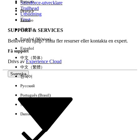
Français
Salesforce-utvecklare
Trailhead
Deutsch
Händelse
Utbildning
Trust
Italiano
日本語
SUPPORT & SERVICES
Español (México)
Behöver du hjälp? Hitta fler resurser eller kontakta en expert.
Rensa alla
Klart
Español
Få support
中文（简体）
Drivs av
Experience Cloud
中文（繁體）
Svenska
한국어
Русский
Português (Brasil)
Suomi
Dansk
Inga resultat