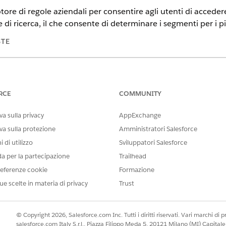
ore di regole aziendali per consentire agli utenti di acceder
e di ricerca, il che consente di determinare i segmenti per i pi
STE
tning Experience
sponibilità dei prodotti e delle versioni.
RCE
COMMUNITY
AUTORIZZAZIONI UTENTE NECESSARIE
a sulla privacy
AppExchange
sto:
Insieme di autorizzazioni Amm
va sulla protezione
Amministratori Salesforce
 di utilizzo
Sviluppatori Salesforce
le decisionali comuni di Industries
Insieme di autorizzazioni De
da per la partecipazione
Trailhead
to fruibile:
eferenze cookie
Formazione
Insieme di autorizzazioni Des
ue scelte in materia di privacy
Trust
erca veloce, immettere
e quindi
Impostazioni servizio contesto
erca veloce, immettere
di regole azienda
Impostazioni del Motore
ies Cloud.
© Copyright 2026, Salesforce.com Inc. Tutti i diritti riservati. Vari marchi di pro
erca veloce, immettere
Impostazioni orchestrazione evento fr
salesforce.com Italy S.r.l., Piazza Filippo Meda 5, 20121 Milano (MI) Capit