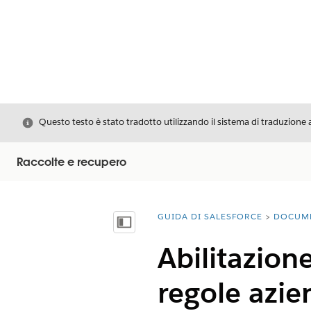
Chiudi
Questo testo è stato tradotto utilizzando il sistema di traduzione 
Raccolte e recupero
GUIDA DI SALESFORCE
DOCUM
Ti trovi qui:
Mostra sommario
Abilitazion
regole azien