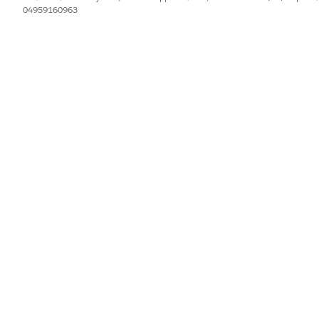
04959160963
IL PROBLEMA?
orare!