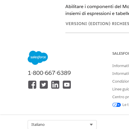
Abilitare i componenti del Mot
insiemi di espressioni e tabell
VERSIONI (EDITION) RICHIE
Disponibile nelle versioni: Ligh
Disponibile in:
Visualizzare la di
SALESFO
Informativ
1-800-667-6389
Per attivare la definizione conte
Informati
Condizioni
Per attivare l'accesso alle tabel
Cloud:
Linee gui
Per attivare Orchestrazione even
Centro pr
Le t
Da Imposta, nella casella Ric
Da Imposta, nella casella Ric
decisionali comuni di Industr
Select Org
Italiano
Da Imposta, nella casella Ric