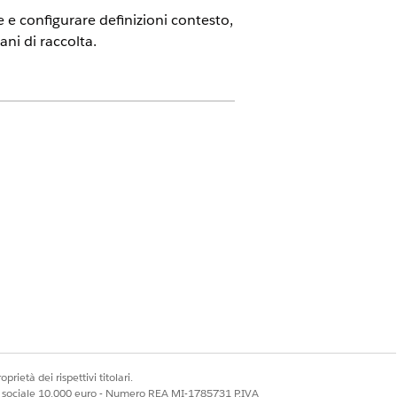
e e configurare definizioni contesto,
ani di raccolta.
inistratore servizio contesto
signer motore di regole
igner orchestrazione evento fruibile
 attivare Definizioni contesto.
li e quindi attivare Accesso alle tabelle
prietà dei rispettivi titolari.
e quindi attivare Orchestrazione
uibile
ale sociale 10.000 euro - Numero REA MI-1785731 P.IVA