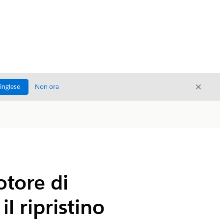
Chiud
'inglese
Non ora
Chiudi
otore di
il ripristino