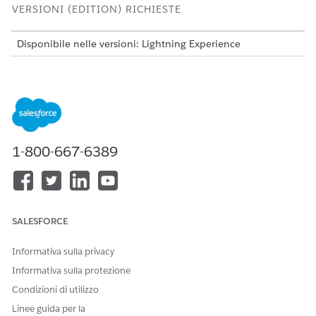
VERSIONI (EDITION) RICHIESTE
Disponibile nelle versioni: Lightning Experience
Disponibile in:
Visualizzare la disponibilità dei prodotti e
delle versioni.
AUTORIZZAZIONI UTENTE NECESSARIE
Per attivare Modelli di
Insieme di autorizzazioni
1-800-667-6389
documento Design:
Utente amministratore CLM
Attivare Progetta modelli di documento in Salesforce
.
SALESFORCE
QUESTO ARTICOLO HA RISOLTO IL PROBLEMA?
Informativa sulla privacy
Facci sapere, così possiamo migliorare!
Informativa sulla protezione
Sì
No
Condizioni di utilizzo
Linee guida per la