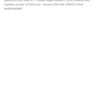
salesforce.com Italy S.r.l., Piazza Filippo Meda 5, 20121 Milano (MI)
Capitale sociale 10.000 euro - Numero REA MI-1785731 P.IVA
04959160963